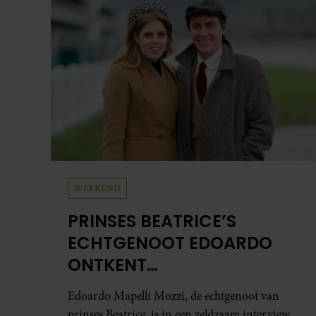
samen en werd dochter Lola geboren.
WEEKEND
PRINSES BEATRICE’S
ECHTGENOOT EDOARDO
ONTKENT
HUWELIJKSPROBLEMEN
Edoardo Mapelli Mozzi, de echtgenoot van
prinses Beatrice, is in een zeldzaam interview