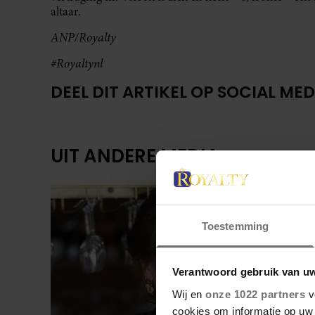
altaar.
ANP/Royalty
#Royaltynl
DEEL DIT ARTIKEL OP SOCIAL MED
UIT ANDERE MEDIA
Toestemming
Verantwoord gebruik van u
Wij en
onze 1022 partners
v
cookies om informatie op uw 