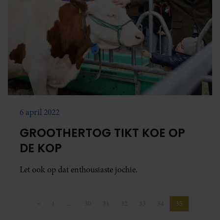
6 april 2022
GROOTHERTOG TIKT KOE OP
DE KOP
Let ook op dat enthousiaste jochie.
«
1
…
30
31
32
33
34
35
Vorige pagina
Pagina
Pagina
Pagina
Pagina
Pagina
Pagina
Pagina