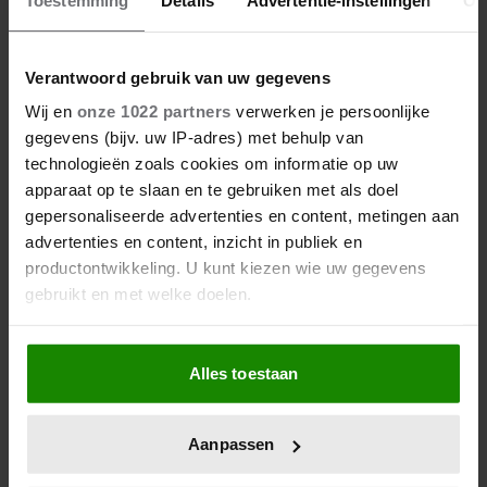
8 april 2022
PIJNLIJK MOMENT VOOR
Verantwoord gebruik van uw gegevens
MÁXIMA
Wij en
onze 1022 partners
verwerken je persoonlijke
gegevens (bijv. uw IP-adres) met behulp van
Het regende gisteren niet, bij het bezoek aan
technologieën zoals cookies om informatie op uw
Bollenstreek en strand, maar er stond wel een fikse
apparaat op te slaan en te gebruiken met als doel
bries. Dat leverde voor de koningin een pijnlijk
gepersonaliseerde advertenties en content, metingen aan
moment op.
advertenties en content, inzicht in publiek en
productontwikkeling. U kunt kiezen wie uw gegevens
gebruikt en met welke doelen.
Als u het toestaat, willen we ook graag:
Alles toestaan
Informatie verzamelen over uw geografische
locatie, die tot een paar meter nauwkeurig kan zijn
Uw apparaat identificeren door het actief te
Aanpassen
scannen op specifieke eigenschappen (fingerprinting)
Lees meer over hoe uw persoonlijke gegevens worden