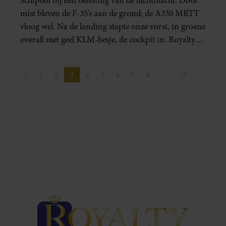
Schiphol bij een oefening van de luchtmacht. Door
mist bleven de F-35’s aan de grond; de A330 MRTT
vloog wel. Na de landing stapte onze vorst, in groene
overall met geel KLM-hesje, de cockpit in. Royalty
verzamelde de leukste beelden!
«
1
2
3
4
5
6
7
8
…
35
»
Vorige pagina
Pagina
Pagina
Pagina
Pagina
Pagina
Pagina
Pagina
Pagina
Pagina
Volgende