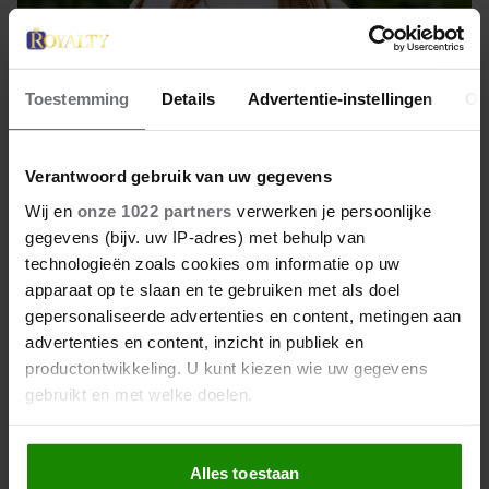
Toestemming
Details
Advertentie-instellingen
Ov
18 februari 2026
Verantwoord gebruik van uw gegevens
DIT WILDEN DE ROYALS LATER
Wij en
onze 1022 partners
verwerken je persoonlijke
WORDEN TOEN ZE KLEIN
gegevens (bijv. uw IP-adres) met behulp van
WAREN
technologieën zoals cookies om informatie op uw
apparaat op te slaan en te gebruiken met als doel
Dolfijnentrainer of toch advocaat? Het zal je nog
gepersonaliseerde advertenties en content, metingen aan
advertenties en content, inzicht in publiek en
verbazen van welke carrière deze 5 royals droomden
productontwikkeling. U kunt kiezen wie uw gegevens
toen ze jong waren.
gebruikt en met welke doelen.
Als u het toestaat, willen we ook graag:
Alles toestaan
Informatie verzamelen over uw geografische