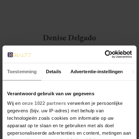
bocht. Er gebeurt iets veel interessanters.
Denise Delgado
Denise is een creatieve freelance journalist sinds
2015. Ze heeft European Studies gestudeerd aan
de Haagse Hogeschool en Journalistiek aan KU
Leuven campus Brussel. Denise is bedreven in
Toestemming
Details
Advertentie-instellingen
Ov
het creëren van content en is een enthousiast,
nieuwsgierig en vriendelijk persoon met een
enorme wanderlust. Naast haar passie voor
Verantwoord gebruik van uw gegevens
reizen, is ze gek op vechtsport, muziek, wijn en
fietsen in de natuur.
Wij en
onze 1022 partners
verwerken je persoonlijke
gegevens (bijv. uw IP-adres) met behulp van
technologieën zoals cookies om informatie op uw
Meer van Denise
apparaat op te slaan en te gebruiken met als doel
gepersonaliseerde advertenties en content, metingen aan