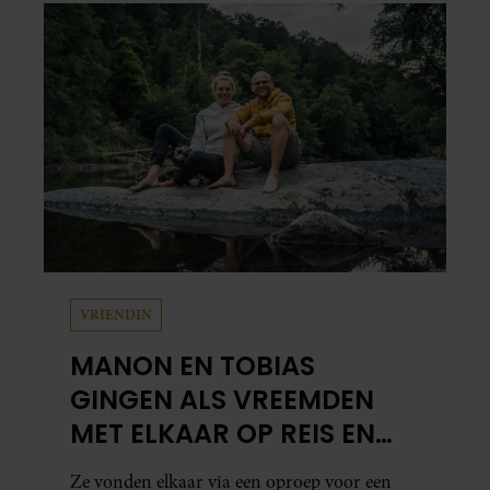
VRIENDIN
MANON EN TOBIAS
GINGEN ALS VREEMDEN
MET ELKAAR OP REIS EN
ZIJN NU EEN STEL: ‘IK ZEI
Ze vonden elkaar via een oproep voor een