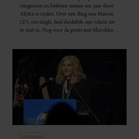
NOG: DIT WORDT NIETS!’
reisgenoot en besloten samen een jaar door
Afrika te rijden. Over een ding was Manon
(27), net single, heel duidelijk: een relatie zat
er niet in. Nog voor de grens met Marokko
waren zij en Tobias (33) een stel. O en van dat
jaartje reizen maakten ze meteen maar even
drie jaar. “Ik had zo stellig gezegd: dit wordt
niets!”
WEEKEND