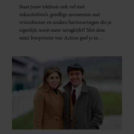
FAVORIETE FOTO’S BINNEN
Staat jouw telefoon ook vol met
ÉÉN MINUUT IN HANDEN
vakantiefoto’s, gezellige momenten met
vriendinnen en andere herinneringen die je
eigenlijk nooit meer terugkijkt? Met deze
mini fotoprinter van Action geef je ze
eindelijk een plekje buiten je camerarol. En
het leuke: binnen één minuut heb je jouw foto
al in handen.