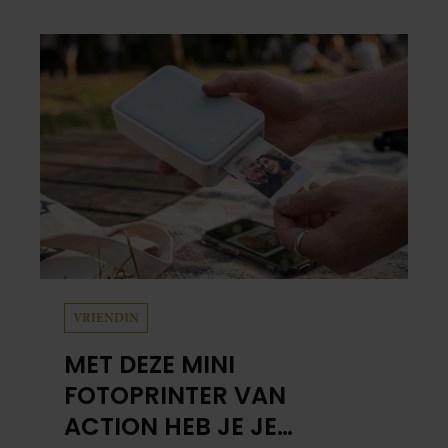
Vooral de woning aan de Lange
Leidsedwarsstraat roept een stortvloed aan
herinneringen op. Daar begon hun leven
samen en werd dochter Lola geboren.
VRIENDIN
MET DEZE MINI
FOTOPRINTER VAN
ACTION HEB JE JE