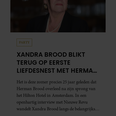
PARTY
XANDRA BROOD BLIKT
TERUG OP EERSTE
LIEFDESNEST MET HERMAN
BROOD: “HIER IS LOLA
Het is deze zomer precies 25 jaar geleden dat
GEBOREN”
Herman Brood overleed na zijn sprong van
het Hilton Hotel in Amsterdam. In een
openhartig interview met Nieuwe Revu
wandelt Xandra Brood langs de belangrijkste
plekken uit hun gezamenlijke verleden.