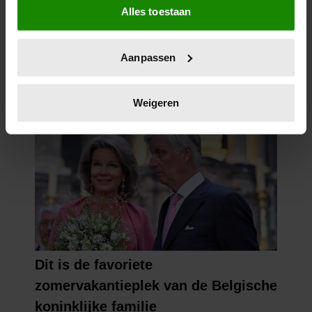
Alles toestaan
Informatie verzamelen over uw geografische
locatie, die tot een paar meter nauwkeurig kan zijn
Uw apparaat identificeren door het actief te
Aanpassen
scannen op specifieke eigenschappen (fingerprinting)
Lees meer over hoe uw persoonlijke gegevens worden
verwerkt en stel uw voorkeuren in het
detailgedeelte
in.
Weigeren
U kunt uw toestemming op elk moment wijzigen of
intrekken in de Cookieverklaring.
We gebruiken cookies om content en advertenties te
personaliseren, om functies voor social media te bieden
en om ons websiteverkeer te analyseren. Ook delen we
informatie over uw gebruik van onze site met onze
partners voor social media, adverteren en analyse. Deze
partners kunnen deze gegevens combineren met andere
informatie die u aan ze heeft verstrekt of die ze hebben
verzameld op basis van uw gebruik van hun services. U
gaat akkoord met onze cookies als u onze website blijft