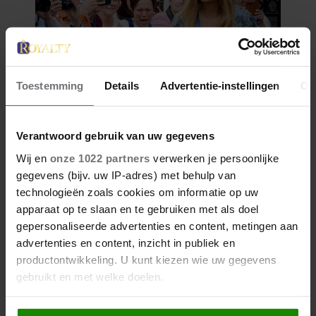
Toestemming
Details
Advertentie-instellingen
Ov
Verantwoord gebruik van uw gegevens
Wij en
onze 1022 partners
verwerken je persoonlijke
gegevens (bijv. uw IP-adres) met behulp van
technologieën zoals cookies om informatie op uw
apparaat op te slaan en te gebruiken met als doel
gepersonaliseerde advertenties en content, metingen aan
advertenties en content, inzicht in publiek en
productontwikkeling. U kunt kiezen wie uw gegevens
gebruikt en met welke doelen.
Als u het toestaat, willen we ook graag: