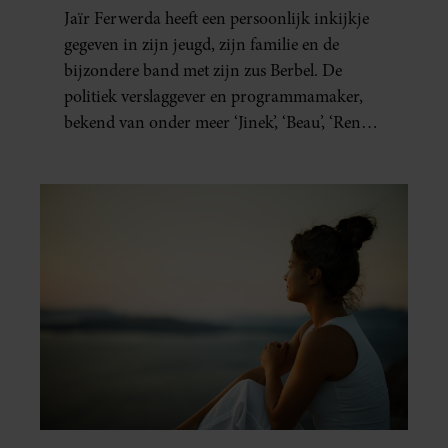
MORELE KOMPAS”
Jaïr Ferwerda heeft een persoonlijk inkijkje
gegeven in zijn jeugd, zijn familie en de
bijzondere band met zijn zus Berbel. De
politiek verslaggever en programmamaker,
bekend van onder meer ‘Jinek’, ‘Beau’, ‘Renze’,
‘Humberto’ en ‘RTL Tonight’, vertelt dat juist
zijn opvoeding de basis vormde voor zijn
carrière. Nog altijd kan hij voor advies bij
zijn zus terecht.