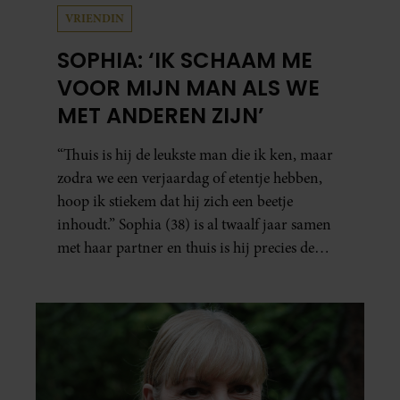
VRIENDIN
SOPHIA: ‘IK SCHAAM ME
VOOR MIJN MAN ALS WE
MET ANDEREN ZIJN’
“Thuis is hij de leukste man die ik ken, maar
zodra we een verjaardag of etentje hebben,
hoop ik stiekem dat hij zich een beetje
inhoudt.” Sophia (38) is al twaalf jaar samen
met haar partner en thuis is hij precies de
man op wie ze verliefd werd: lief, zorgzaam
en grappig. Toch merkt ze dat ze zich steeds
vaker schaamt zodra ze samen onder de
mensen zijn.