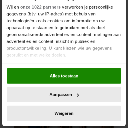
Wij en
onze 1022 partners
verwerken je persoonlijke
gegevens (bijv. uw IP-adres) met behulp van
technologieën zoals cookies om informatie op uw
apparaat op te slaan en te gebruiken met als doel
gepersonaliseerde advertenties en content, metingen aan
advertenties en content, inzicht in publiek en
productontwikkeling. U kunt kiezen wie uw gegevens
gebruikt en met welke doelen.
Als u het toestaat, willen we ook graag:
Alles toestaan
Informatie verzamelen over uw geografische
locatie, die tot een paar meter nauwkeurig kan zijn
Uw apparaat identificeren door het actief te
Aanpassen
scannen op specifieke eigenschappen (fingerprinting)
Lees meer over hoe uw persoonlijke gegevens worden
verwerkt en stel uw voorkeuren in het
detailgedeelte
in.
Weigeren
U kunt uw toestemming op elk moment wijzigen of
intrekken in de Cookieverklaring.