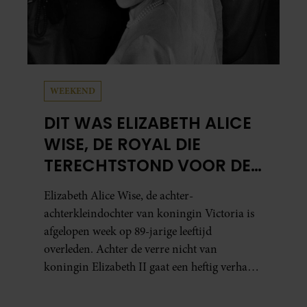
WEEKEND
DIT WAS ELIZABETH ALICE
WISE, DE ROYAL DIE
TERECHTSTOND VOOR DE
DOOD VAN HAAR BABY
Elizabeth Alice Wise, de achter-
achterkleindochter van koningin Victoria is
afgelopen week op 89-jarige leeftijd
overleden. Achter de verre nicht van
koningin Elizabeth II gaat een heftig verhaal
schuil. Zo zag haar leven eruit.