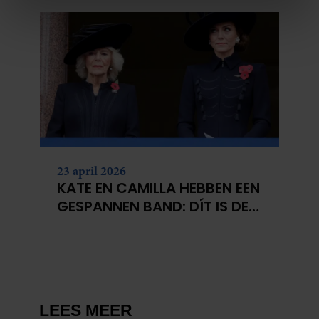
We gebruiken cookies om content en advertenties te
personaliseren, om functies voor social media te bieden
en om ons websiteverkeer te analyseren. Ook delen we
informatie over uw gebruik van onze site met onze
partners voor social media, adverteren en analyse. Deze
partners kunnen deze gegevens combineren met andere
informatie die u aan ze heeft verstrekt of die ze hebben
verzameld op basis van uw gebruik van hun services. U
gaat akkoord met onze cookies als u onze website blijft
23 april 2026
gebruiken.
KATE EN CAMILLA HEBBEN EEN
GESPANNEN BAND: DÍT IS DE
REDEN