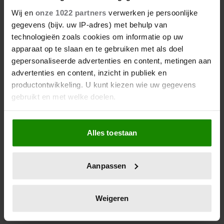
1 augustus 2026
DIT IS DE FAVORIETE
Wij en
onze 1022 partners
verwerken je persoonlijke
ZOMERVAKANTIEPLEK VAN DE
gegevens (bijv. uw IP-adres) met behulp van
technologieën zoals cookies om informatie op uw
BELGISCHE KONINKLIJKE
apparaat op te slaan en te gebruiken met als doel
FAMILIE
gepersonaliseerde advertenties en content, metingen aan
advertenties en content, inzicht in publiek en
productontwikkeling. U kunt kiezen wie uw gegevens
gebruikt en met welke doelen.
Als u het toestaat, willen we ook graag:
Alles toestaan
Informatie verzamelen over uw geografische
locatie, die tot een paar meter nauwkeurig kan zijn
Uw apparaat identificeren door het actief te
Aanpassen
scannen op specifieke eigenschappen (fingerprinting)
28 april 2026
DIT ZIJN DE 4 FAVORIETE
Lees meer over hoe uw persoonlijke gegevens worden
MODEMERKEN VAN PRINSES
verwerkt en stel uw voorkeuren in het
detailgedeelte
in.
Weigeren
U kunt uw toestemming op elk moment wijzigen of
CATHERINE
intrekken in de Cookieverklaring.