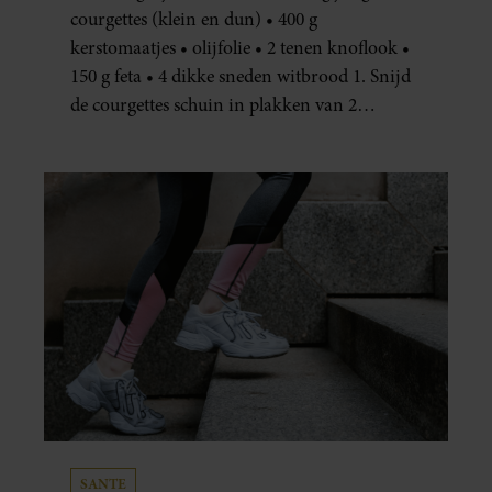
courgettes (klein en dun) • 400 g
kerstomaatjes • olijfolie • 2 tenen knoflook •
150 g feta • 4 dikke sneden witbrood 1. Snijd
de courgettes schuin in plakken van 2
centimeter dik. Halveer de tomaatjes. Pel en
hak de knoflook. 2. Verhit een scheut olie
in…
SANTE