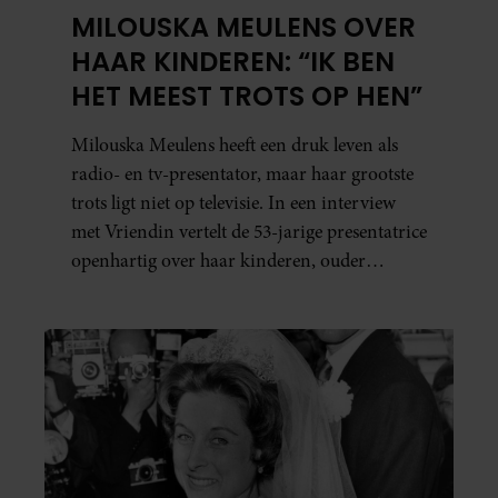
MILOUSKA MEULENS OVER
HAAR KINDEREN: “IK BEN
HET MEEST TROTS OP HEN”
Milouska Meulens heeft een druk leven als
radio- en tv-presentator, maar haar grootste
trots ligt niet op televisie. In een interview
met Vriendin vertelt de 53-jarige presentatrice
openhartig over haar kinderen, ouder
worden en haar nieuwe kinderboek Chill.
Ook blikt ze terug op haar jeugd en deelt ze
welke levenslessen haar vandaag de dag het
meest bezighouden.