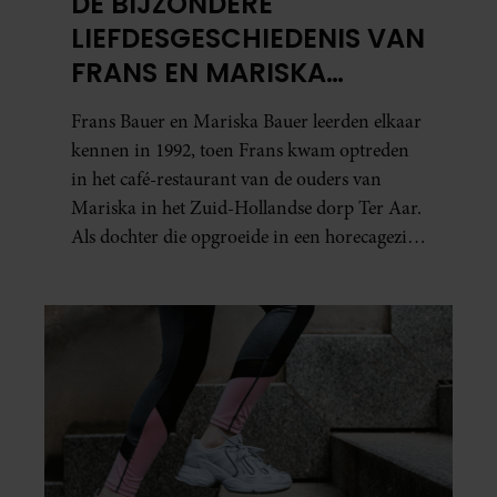
DE BIJZONDERE
LIEFDESGESCHIEDENIS VAN
FRANS EN MARISKA
BAUER: OOK IN BED
Frans Bauer en Mariska Bauer leerden elkaar
ELKAARS EERSTE
kennen in 1992, toen Frans kwam optreden
in het café-restaurant van de ouders van
Mariska in het Zuid-Hollandse dorp Ter Aar.
Als dochter die opgroeide in een horecagezin
hielp Mariska vaak mee in de bediening.