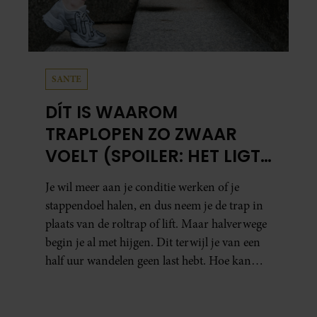
SANTE
DÍT IS WAAROM
TRAPLOPEN ZO ZWAAR
VOELT (SPOILER: HET LIGT
NIET AAN JE CONDITIE)
Je wil meer aan je conditie werken of je
stappendoel halen, en dus neem je de trap in
plaats van de roltrap of lift. Maar halverwege
begin je al met hijgen. Dit terwijl je van een
half uur wandelen geen last hebt. Hoe kan
dat?