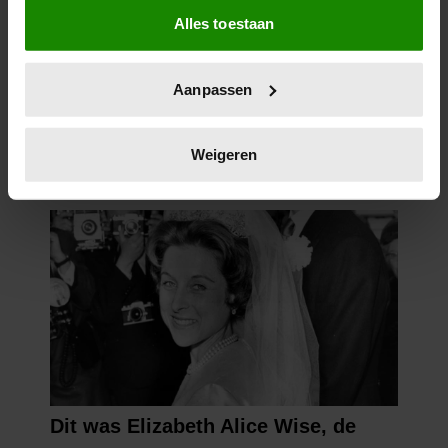
Alles toestaan
Informatie verzamelen over uw geografische
locatie, die tot een paar meter nauwkeurig kan zijn
Uw apparaat identificeren door het actief te
Aanpassen
scannen op specifieke eigenschappen (fingerprinting)
Lees meer over hoe uw persoonlijke gegevens worden
verwerkt en stel uw voorkeuren in het
detailgedeelte
in.
Weigeren
U kunt uw toestemming op elk moment wijzigen of
intrekken in de Cookieverklaring.
We gebruiken cookies om content en advertenties te
personaliseren, om functies voor social media te bieden
en om ons websiteverkeer te analyseren. Ook delen we
informatie over uw gebruik van onze site met onze
partners voor social media, adverteren en analyse. Deze
partners kunnen deze gegevens combineren met andere
informatie die u aan ze heeft verstrekt of die ze hebben
verzameld op basis van uw gebruik van hun services. U
gaat akkoord met onze cookies als u onze website blijft