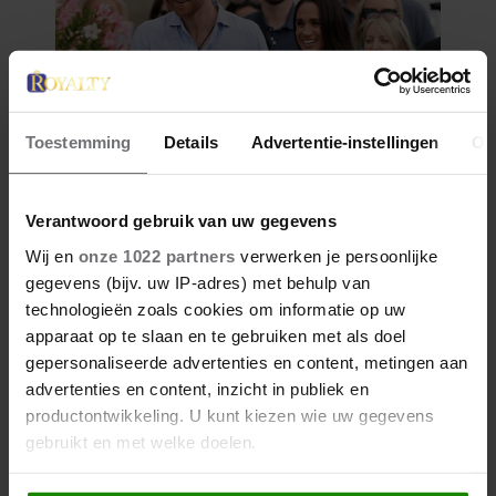
Toestemming
Details
Advertentie-instellingen
Ov
Verantwoord gebruik van uw gegevens
Wij en
onze 1022 partners
verwerken je persoonlijke
gegevens (bijv. uw IP-adres) met behulp van
technologieën zoals cookies om informatie op uw
apparaat op te slaan en te gebruiken met als doel
gepersonaliseerde advertenties en content, metingen aan
advertenties en content, inzicht in publiek en
productontwikkeling. U kunt kiezen wie uw gegevens
gebruikt en met welke doelen.
Als u het toestaat, willen we ook graag: