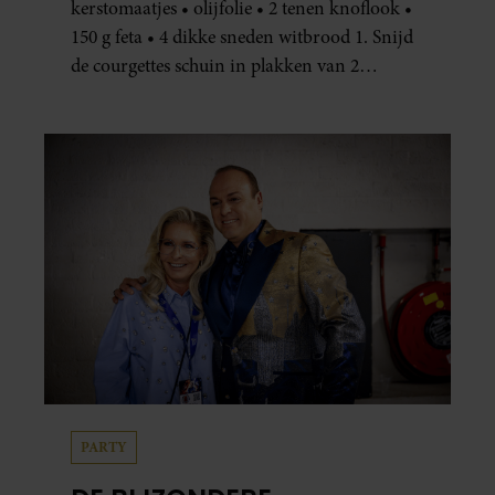
kerstomaatjes • olijfolie • 2 tenen knoflook •
150 g feta • 4 dikke sneden witbrood 1. Snijd
de courgettes schuin in plakken van 2
centimeter dik. Halveer de tomaatjes. Pel en
hak de knoflook. 2. Verhit een scheut olie
in…
PARTY