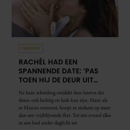
VRIENDIN
RACHÉL HAD EEN
SPANNENDE DATE: ‘PAS
TOEN HIJ DE DEUR UIT
WAS, BESEFTE IK WAT ER
Na haar scheiding ontdekt deze lezeres dat
ECHT WAS GEBEURD’
daten ook luchtig en leuk kan zijn. Maar als
ze Menno ontmoet, hoopt ze stiekem op meer
dan een vrijblijvende flirt. Tot één avond alles
in een heel ander daglicht zet.