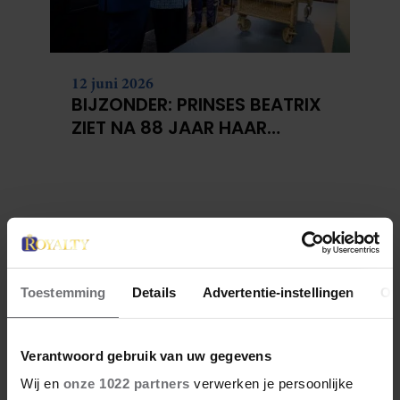
12 juni 2026
BIJZONDER: PRINSES BEATRIX
ZIET NA 88 JAAR HAAR
VERDWENEN WIEG TERUG
Toestemming
Details
Advertentie-instellingen
Ov
Verantwoord gebruik van uw gegevens
Wij en
onze 1022 partners
verwerken je persoonlijke