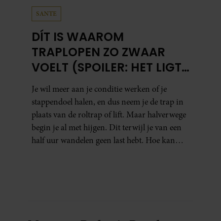
SANTE
DÍT IS WAAROM
TRAPLOPEN ZO ZWAAR
VOELT (SPOILER: HET LIGT
NIET AAN JE CONDITIE)
Je wil meer aan je conditie werken of je
stappendoel halen, en dus neem je de trap in
plaats van de roltrap of lift. Maar halverwege
begin je al met hijgen. Dit terwijl je van een
half uur wandelen geen last hebt. Hoe kan
dat?