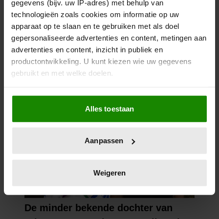
gegevens (bijv. uw IP-adres) met behulp van
technologieën zoals cookies om informatie op uw
apparaat op te slaan en te gebruiken met als doel
gepersonaliseerde advertenties en content, metingen aan
advertenties en content, inzicht in publiek en
productontwikkeling. U kunt kiezen wie uw gegevens
gebruikt en met welke doelen.
Als u het toestaat, willen we ook graag:
Alles toestaan
Informatie verzamelen over uw geografische
locatie, die tot een paar meter nauwkeurig kan zijn
Uw apparaat identificeren door het actief te
Aanpassen
scannen op specifieke eigenschappen (fingerprinting)
Lees meer over hoe uw persoonlijke gegevens worden
verwerkt en stel uw voorkeuren in het
detailgedeelte
in.
Weigeren
U kunt uw toestemming op elk moment wijzigen of
intrekken in de Cookieverklaring.
We gebruiken cookies om content en advertenties te