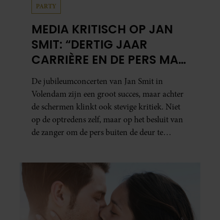
PARTY
MEDIA KRITISCH OP JAN
SMIT: “DERTIG JAAR
CARRIÈRE EN DE PERS MAG
NIET NAAR BINNEN”
De jubileumconcerten van Jan Smit in
Volendam zijn een groot succes, maar achter
de schermen klinkt ook stevige kritiek. Niet
op de optredens zelf, maar op het besluit van
de zanger om de pers buiten de deur te
houden. Tijdens de uitzending van
‘Shownieuws’ uitten verschillende
entertainmentjournalisten hun teleurstelling.
Volgens hen is Jan Smit de afgelopen jaren
steeds moeilijker bereikbaar geworden en
gunt hij de media nauwelijks nog interviews.