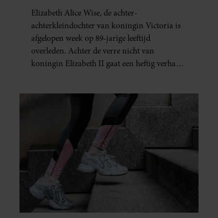
DOOD VAN HAAR BABY
Elizabeth Alice Wise, de achter-
achterkleindochter van koningin Victoria is
afgelopen week op 89-jarige leeftijd
overleden. Achter de verre nicht van
koningin Elizabeth II gaat een heftig verhaal
schuil. Zo zag haar leven eruit.