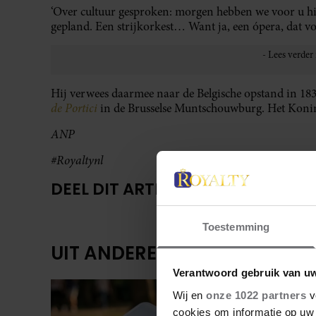
‘Over cultuur gesproken: morgen hebben we voor u hi
gepland. Een strijkorkest… Want ja, een ópera, dat vond
Hij verwees daarmee naar de Belgische opstand in 183
de Portici
in de Brusselse Muntschouwburg. Het Konin
ANP
#Royaltynl
DEEL DIT ARTIKEL OP SOCIAL MED
Toestemming
UIT ANDERE MEDIA
Verantwoord gebruik van u
Wij en
onze 1022 partners
v
cookies om informatie op uw 