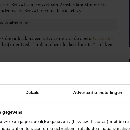
er in Brussel een concert van Amsterdam Sinfonietta
en we in Brussel toch net iets te tricky.’
La muette
0, die uitbrak na een uitvoering van de opera
krijk der Nederlanden scheurde daardoor in 2 stukken.
IA!
Details
Advertentie-instellingen
w gegevens
erwerken je persoonlijke gegevens (bijv. uw IP-adres) met behul
apparaat op te slaan en te gebruiken met als doel gepersonalise