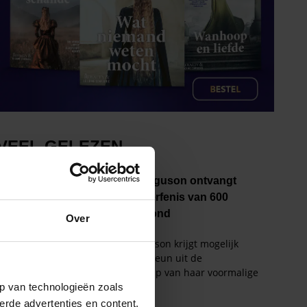
Over
p van technologieën zoals
erde advertenties en content,