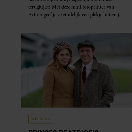
terugkijkt? Met deze mini fotoprinter van
Action geef je ze eindelijk een plekje buiten je
camerarol. En het leuke: binnen één minuut
heb je jouw foto al in handen.
WEEKEND