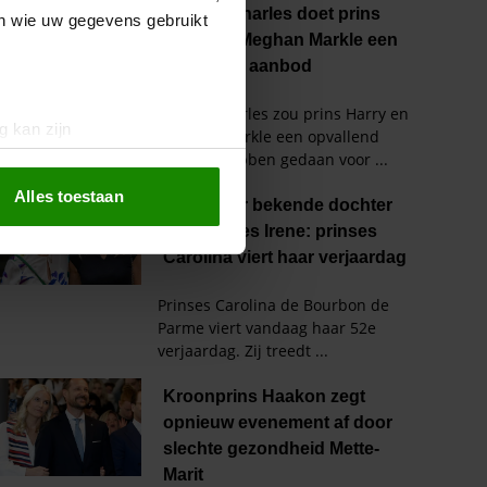
en wie uw gegevens gebruikt
g kan zijn
erprinting)
t
detailgedeelte
in. U kunt uw
Alles toestaan
 media te bieden en om ons
ze partners voor social
nformatie die u aan ze heeft
oord met onze cookies als u