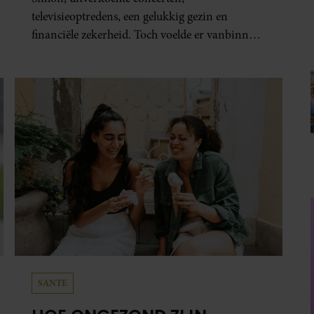
televisieoptredens, een gelukkig gezin en
financiële zekerheid. Toch voelde er vanbinnen
al jaren iets niet goed. In een openhartig
interview met ‘MAX Magazine’ vertelt de
zanger dat hij lange tijd vooral overleefde en
steeds verder van zijn gevoel verwijderd raakte.
SANTE