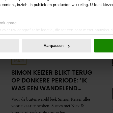
 content, inzicht in publiek en productontwikkeling. U kunt kiez
 ook graag:
 over uw geografische locatie, die tot een paar meter nauwkeuri
eren door het actief te scannen op specifieke eigenschappen (fing
onlijke gegevens worden verwerkt en stel uw voorkeuren in he
Aanpassen
jzigen of intrekken in de Cookieverklaring.
PARTY
ent en advertenties te personaliseren, om functies voor social
. Ook delen we informatie over uw gebruik van onze site met on
SIMON KEIZER BLIKT TERUG
e. Deze partners kunnen deze gegevens combineren met andere i
OP DONKERE PERIODE: ‘IK
erzameld op basis van uw gebruik van hun services. U gaat akk
WAS EEN WANDELEND
HOOFD’
Voor de buitenwereld leek Simon Keizer alles
voor elkaar te hebben. Succes met Nick &
Simon, uitverkochte concerten,