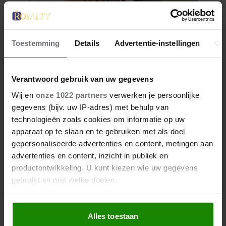
Toestemming
Details
Advertentie-instellingen
Ov
7 augustus 2026
Verantwoord gebruik van uw gegevens
PRINSES BEATRICE’S
Wij en
onze 1022 partners
verwerken je persoonlijke
ECHTGENOOT EDOARDO
gegevens (bijv. uw IP-adres) met behulp van
ONTKENT
technologieën zoals cookies om informatie op uw
HUWELIJKSPROBLEMEN
apparaat op te slaan en te gebruiken met als doel
gepersonaliseerde advertenties en content, metingen aan
advertenties en content, inzicht in publiek en
productontwikkeling. U kunt kiezen wie uw gegevens
gebruikt en met welke doelen.
Als u het toestaat, willen we ook graag:
Alles toestaan
Informatie verzamelen over uw geografische