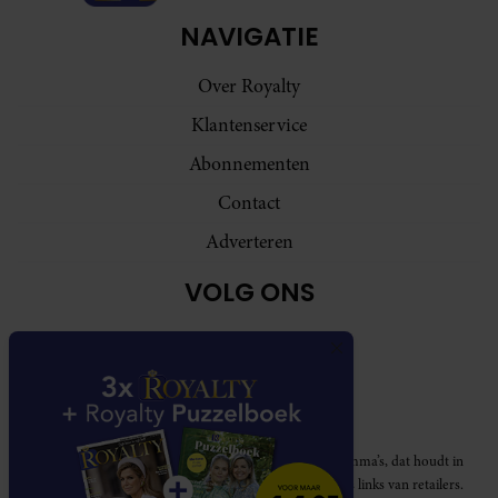
NAVIGATIE
Over Royalty
Klantenservice
Abonnementen
Contact
Adverteren
VOLG ONS
Royalty participeert in diverse affiliate marketing programma’s, dat houdt in
dat Royalty commissies ontvangt voor aankopen middels links van retailers.