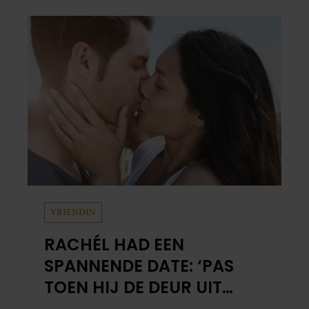
carrière, maar maakt hij vooral duidelijk
waar zijn prioriteiten tegenwoordig liggen:
zijn gezin.
VRIENDIN
RACHÉL HAD EEN
SPANNENDE DATE: ‘PAS
TOEN HIJ DE DEUR UIT
WAS, BESEFTE IK WAT ER