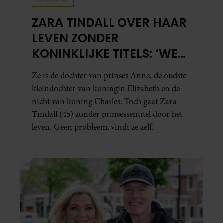
ZARA TINDALL OVER HAAR
LEVEN ZONDER
KONINKLIJKE TITELS: ‘WE
HEBBEN ENORM VEEL
Ze is de dochter van prinses Anne, de oudste
GELUK GEHAD’
kleindochter van koningin Elizabeth en de
nicht van koning Charles. Toch gaat Zara
Tindall (45) zonder prinsessentitel door het
leven. Geen probleem, vindt ze zelf.