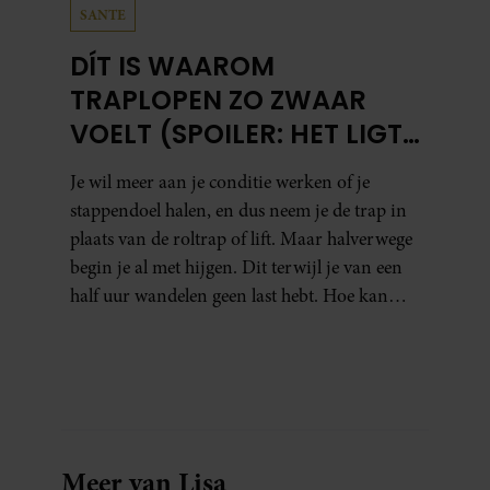
SANTE
DÍT IS WAAROM
TRAPLOPEN ZO ZWAAR
VOELT (SPOILER: HET LIGT
NIET AAN JE CONDITIE)
Je wil meer aan je conditie werken of je
stappendoel halen, en dus neem je de trap in
plaats van de roltrap of lift. Maar halverwege
begin je al met hijgen. Dit terwijl je van een
half uur wandelen geen last hebt. Hoe kan
dat?
Meer van Lisa