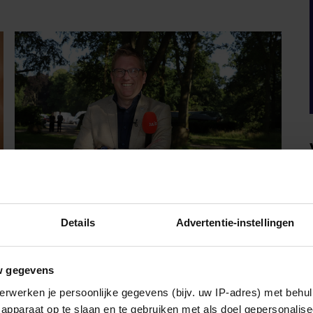
Details
Advertentie-instellingen
PARTY
JAÏR FERWERDA
w gegevens
OPENHARTIG OVER ZIJN
erwerken je persoonlijke gegevens (bijv. uw IP-adres) met behul
JEUGD: “MIJN ZUS IS MIJN
apparaat op te slaan en te gebruiken met als doel gepersonalise