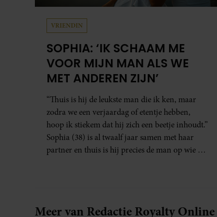
VRIENDIN
SOPHIA: ‘IK SCHAAM ME
VOOR MIJN MAN ALS WE
MET ANDEREN ZIJN’
“Thuis is hij de leukste man die ik ken, maar
zodra we een verjaardag of etentje hebben,
hoop ik stiekem dat hij zich een beetje inhoudt.”
Sophia (38) is al twaalf jaar samen met haar
partner en thuis is hij precies de man op wie ze
verliefd werd: lief, zorgzaam en grappig. Toch
merkt ze dat ze zich steeds vaker schaamt zodra
ze samen onder de mensen zijn.
Meer van Redactie Royalty Online