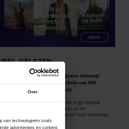
Over
p van technologieën zoals
erde advertenties en content,