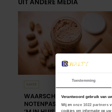
UIT ANDERE MEDIA
Toestemming
SANTE
WAARSCHUWING: EET DEZE
Verantwoord gebruik van u
NOTENPASTA NIET ALS JE
Wij en
onze 1022 partners
v
‘M IN HUIS HEBT
cookies om informatie op uw 