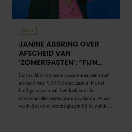
PARTY
JANINE ABBRING OVER
AFSCHEID VAN
‘ZOMERGASTEN’: “FIJN
DAT IK HET LICHT MAG
Janine Abbring neemt deze zomer definitief
UITDOEN”
afscheid van ‘VPRO Zomergasten’. Na het
huidige seizoen valt het doek voor het
iconische televisieprogramma, dat na 39 jaar
verdwijnt door bezuinigingen bij de publieke
omroep. In een interview met Leeuwarder
Courant vertelt de presentatrice hoe dubbel
dat voor haar voelt. Hoewel ze uitkijkt naar