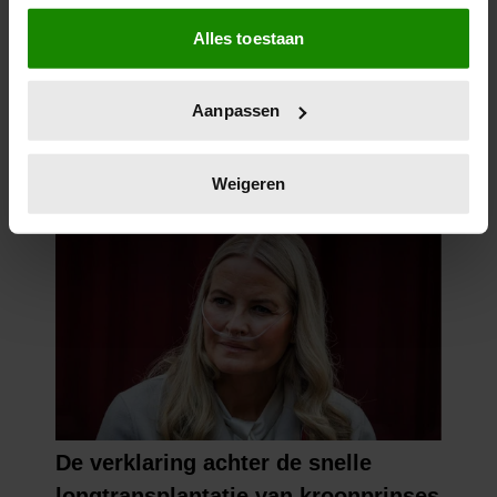
Als u het toestaat, willen we ook graag:
Alles toestaan
Informatie verzamelen over uw geografische
locatie, die tot een paar meter nauwkeurig kan zijn
Uw apparaat identificeren door het actief te
Aanpassen
scannen op specifieke eigenschappen (fingerprinting)
Lees meer over hoe uw persoonlijke gegevens worden
verwerkt en stel uw voorkeuren in het
detailgedeelte
in.
Weigeren
U kunt uw toestemming op elk moment wijzigen of
intrekken in de Cookieverklaring.
We gebruiken cookies om content en advertenties te
personaliseren, om functies voor social media te bieden
en om ons websiteverkeer te analyseren. Ook delen we
informatie over uw gebruik van onze site met onze
partners voor social media, adverteren en analyse. Deze
partners kunnen deze gegevens combineren met andere
informatie die u aan ze heeft verstrekt of die ze hebben
verzameld op basis van uw gebruik van hun services. U