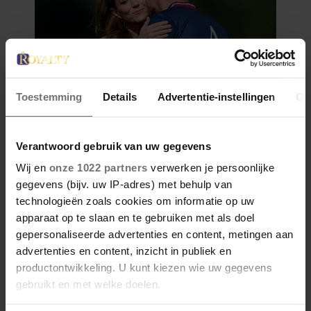
Toestemming
Details
Advertentie-instellingen
Ov
Verantwoord gebruik van uw gegevens
Wij en
onze 1022 partners
verwerken je persoonlijke
gegevens (bijv. uw IP-adres) met behulp van
technologieën zoals cookies om informatie op uw
apparaat op te slaan en te gebruiken met als doel
gepersonaliseerde advertenties en content, metingen aan
advertenties en content, inzicht in publiek en
productontwikkeling. U kunt kiezen wie uw gegevens
gebruikt en met welke doelen.