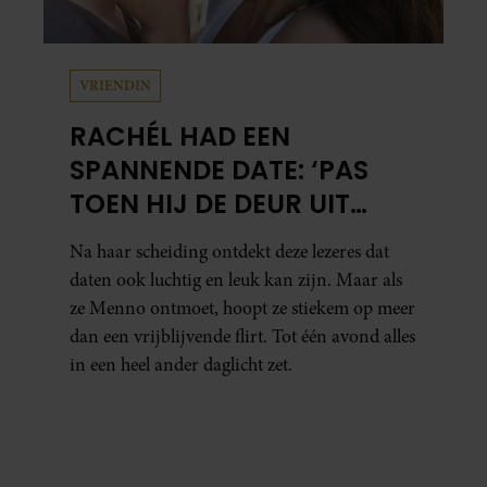
VRIENDIN
RACHÉL HAD EEN
SPANNENDE DATE: ‘PAS
TOEN HIJ DE DEUR UIT
WAS, BESEFTE IK WAT ER
Na haar scheiding ontdekt deze lezeres dat
ECHT WAS GEBEURD’
daten ook luchtig en leuk kan zijn. Maar als
ze Menno ontmoet, hoopt ze stiekem op meer
dan een vrijblijvende flirt. Tot één avond alles
in een heel ander daglicht zet.