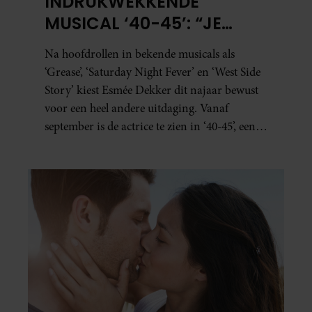
INDRUKWEKKENDE
MUSICAL ‘40-45’: “JE
BESEFT INEENS HOE
Na hoofdrollen in bekende musicals als
KOSTBAAR VRIJHEID IS”
‘Grease’, ‘Saturday Night Fever’ en ‘West Side
Story’ kiest Esmée Dekker dit najaar bewust
voor een heel andere uitdaging. Vanaf
september is de actrice te zien in ‘40-45’, een
indrukwekkende spektakelmusical over de
Tweede Wereldoorlog. Volgens Esmée is het
een voorstelling die niet alleen raakt, maar
het publiek ook aan het denken zet.