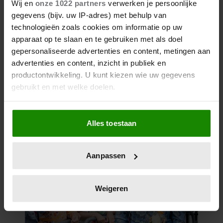
Wij en
onze 1022 partners
verwerken je persoonlijke
gegevens (bijv. uw IP-adres) met behulp van
technologieën zoals cookies om informatie op uw
apparaat op te slaan en te gebruiken met als doel
gepersonaliseerde advertenties en content, metingen aan
advertenties en content, inzicht in publiek en
productontwikkeling. U kunt kiezen wie uw gegevens
gebruikt en met welke doelen.
Als u het toestaat, willen we ook graag:
Alles toestaan
Informatie verzamelen over uw geografische
locatie, die tot een paar meter nauwkeurig kan zijn
Uw apparaat identificeren door het actief te
Aanpassen
scannen op specifieke eigenschappen (fingerprinting)
Lees meer over hoe uw persoonlijke gegevens worden
verwerkt en stel uw voorkeuren in het
detailgedeelte
in.
Weigeren
U kunt uw toestemming op elk moment wijzigen of
intrekken in de Cookieverklaring.