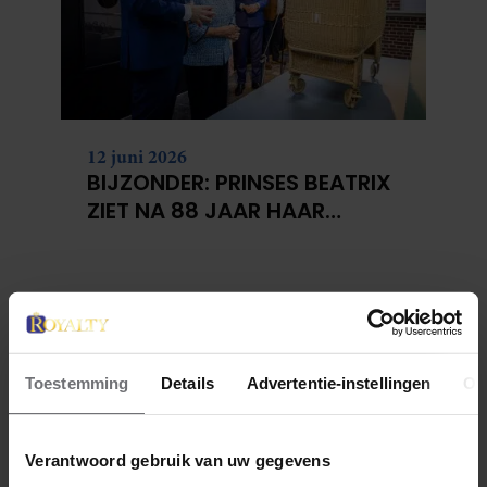
12 juni 2026
BIJZONDER: PRINSES BEATRIX
ZIET NA 88 JAAR HAAR
VERDWENEN WIEG TERUG
Toestemming
Details
Advertentie-instellingen
Ov
Verantwoord gebruik van uw gegevens