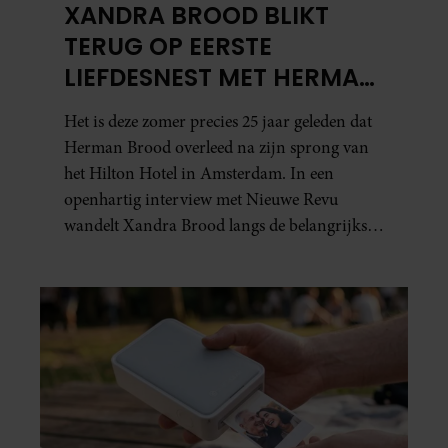
XANDRA BROOD BLIKT
TERUG OP EERSTE
LIEFDESNEST MET HERMAN
BROOD: “HIER IS LOLA
Het is deze zomer precies 25 jaar geleden dat
GEBOREN”
Herman Brood overleed na zijn sprong van
het Hilton Hotel in Amsterdam. In een
openhartig interview met Nieuwe Revu
wandelt Xandra Brood langs de belangrijkste
plekken uit hun gezamenlijke verleden.
Vooral de woning aan de Lange
Leidsedwarsstraat roept een stortvloed aan
herinneringen op. Daar begon hun leven
samen en werd dochter Lola geboren.