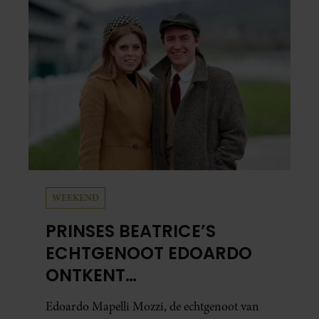
al in handen.
WEEKEND
PRINSES BEATRICE’S
ECHTGENOOT EDOARDO
ONTKENT
HUWELIJKSPROBLEMEN
Edoardo Mapelli Mozzi, de echtgenoot van