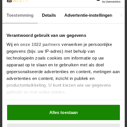
ZIET NA 88 JAAR HAAR
VERDWENEN WIEG TERUG
Toestemming
Details
Advertentie-instellingen
Ov
Verantwoord gebruik van uw gegevens
Wij en
onze 1022 partners
verwerken je persoonlijke
gegevens (bijv. uw IP-adres) met behulp van
technologieën zoals cookies om informatie op uw
apparaat op te slaan en te gebruiken met als doel
gepersonaliseerde advertenties en content, metingen aan
advertenties en content, inzicht in publiek en
productontwikkeling. U kunt kiezen wie uw gegevens
gebruikt en met welke doelen.
Als u het toestaat, willen we ook graag:
Alles toestaan
Informatie verzamelen over uw geografische
locatie, die tot een paar meter nauwkeurig kan zijn
Uw apparaat identificeren door het actief te