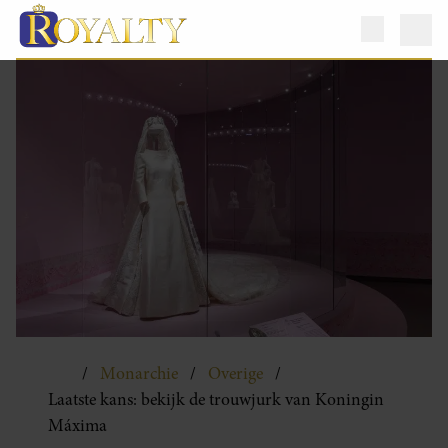
Monarchie
Overige
Laatste kans: bekijk de trouwjurk van Koningin
Máxima