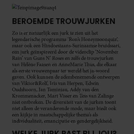
BEROEMDE TROUWJURKEN
Zo is er natuurlijk een jurk te zien uit het
legendarische programma ‘Ron’s Honeymoonquiz’,
maar ook een Hindoestaans-Surinaamse bruidssari,
een jurk geïnspireerd door de videoclip ‘November
Rain’ van Guns N’ Roses en zelfs de trouwjurken
van Hélène Faasen en AnneMarie Thus, die elkaar
als eerste vrouwenpaar ter wereld het ja-woord
gaven. Ook kunnen de adembenemende ontwerpen
van Viktor&Rolf, Iris van Herpen, Edwin
Oudshoorn, Jan Taminiau, Addy van den
Krommenacker, Mart Visser en Tess van Zalinge
niet ontbreken. De diversiteit van de jurken toont
niet alleen de veranderende mode, maar biedt ook
een kijkje in maatschappelijke thema’s als
individualiteit, emancipatie en gendergelijkheid.
WELKE JURK PAST BIJ JOU?