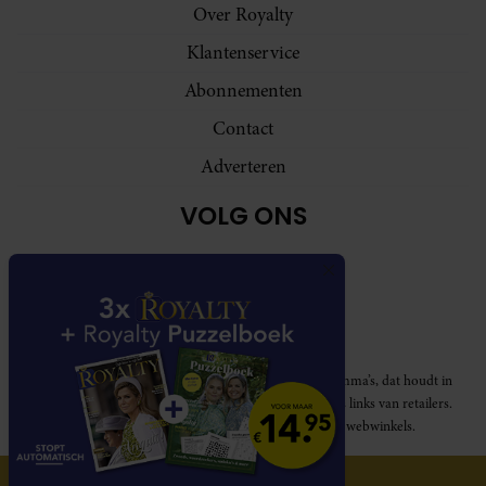
Over Royalty
Klantenservice
Abonnementen
Contact
Adverteren
VOLG ONS
Royalty participeert in diverse affiliate marketing programma’s, dat houdt in
dat Royalty commissies ontvangt voor aankopen middels links van retailers.
Deze website wordt niet gesponsord door de genoemde webwinkels.
© 2026 Royalty Online