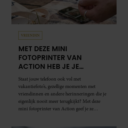
VRIENDIN
MET DEZE MINI
FOTOPRINTER VAN
ACTION HEB JE JE
FAVORIETE FOTO’S BINNEN
Staat jouw telefoon ook vol met
ÉÉN MINUUT IN HANDEN
vakantiefoto’s, gezellige momenten met
vriendinnen en andere herinneringen die je
eigenlijk nooit meer terugkijkt? Met deze
mini fotoprinter van Action geef je ze
eindelijk een plekje buiten je camerarol. En
het leuke: binnen één minuut heb je jouw foto