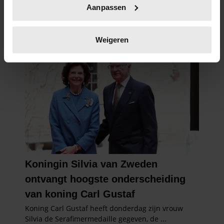
Aanpassen
scannen op specifieke eigenschappen (fingerprinting)
Lees meer over hoe uw persoonlijke gegevens worden
verwerkt en stel uw voorkeuren in het
detailgedeelte
in.
Weigeren
U kunt uw toestemming op elk moment wijzigen of
intrekken in de Cookieverklaring.
We gebruiken cookies om content en advertenties te
personaliseren, om functies voor social media te bieden
en om ons websiteverkeer te analyseren. Ook delen we
informatie over uw gebruik van onze site met onze
partners voor social media, adverteren en analyse. Deze
partners kunnen deze gegevens combineren met andere
informatie die u aan ze heeft verstrekt of die ze hebben
verzameld op basis van uw gebruik van hun services. U
gaat akkoord met onze cookies als u onze website blijft
gebruiken.