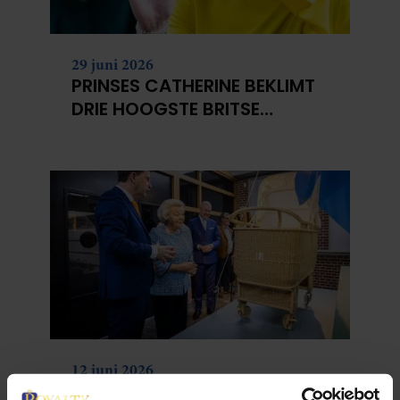
29 juni 2026
PRINSES CATHERINE BEKLIMT
DRIE HOOGSTE BRITSE
BERGEN VOOR
KANKERONDERZOEK
12 juni 2026
BIJZONDER: PRINSES BEATRIX