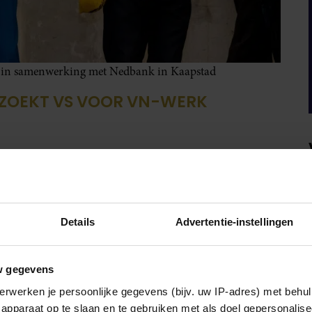
l in samenwerking met Nedbank in Kaapstad
ZOEKT VS VOOR VN-WERK
 haar rol als erevoorzitter van het G20 Global
et werkgeversorganisaties. Ze bespreekt hoe bedrijven
n medewerkers en deelt ervaringen uit Nederland, zoals
 opzette samen met onder meer SchuldenlabNL.
Details
Advertentie-instellingen
r gesprekken met internationale
 Zuid-Afrikaanse minister van Financiën, Enoch
w gegevens
erwerken je persoonlijke gegevens (bijv. uw IP-adres) met behul
apparaat op te slaan en te gebruiken met als doel gepersonalise