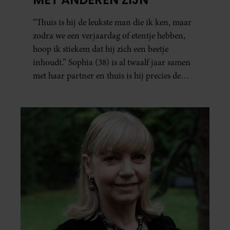
“Thuis is hij de leukste man die ik ken, maar
zodra we een verjaardag of etentje hebben,
hoop ik stiekem dat hij zich een beetje
inhoudt.” Sophia (38) is al twaalf jaar samen
met haar partner en thuis is hij precies de
man op wie ze verliefd werd: lief, zorgzaam
en grappig. Toch merkt ze dat ze zich steeds
vaker schaamt zodra ze samen onder de
mensen zijn.