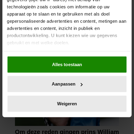
technologieën zoals cookies om informatie op uw
apparaat op te slaan en te gebruiken met als doel
gepersonaliseerde advertenties en content, metingen aan
advertenties en content, inzicht in publiek en
productontwikkeling. U kunt kiezen wie uw gegevens
gebruikt en met welke doelen.
Als u het toestaat, willen we ook graag:
Alles toestaan
Informatie verzamelen over uw geografische
locatie, die tot een paar meter nauwkeurig kan zijn
Uw apparaat identificeren door het actief te
Aanpassen
scannen op specifieke eigenschappen (fingerprinting)
Lees meer over hoe uw persoonlijke gegevens worden
verwerkt en stel uw voorkeuren in het
detailgedeelte
in.
Weigeren
U kunt uw toestemming op elk moment wijzigen of
intrekken in de Cookieverklaring.
We gebruiken cookies om content en advertenties te