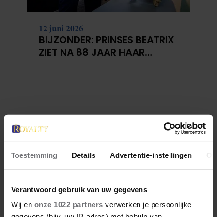
12 juni 2026
BIJZONDER: PRINSES BEATRIX
ZIET NA 88 JAAR HAAR
VERDWENEN WIEG TERUG
Toestemming
Details
Advertentie-instellingen
Ov
Verantwoord gebruik van uw gegevens
Wij en
onze 1022 partners
verwerken je persoonlijke
gegevens (bijv. uw IP-adres) met behulp van