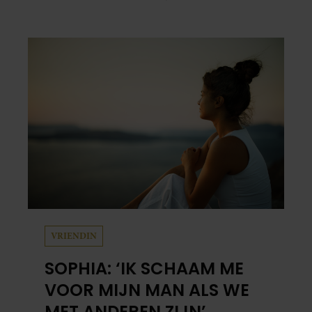
‘Humberto’ en ‘RTL Tonight’, vertelt dat juist
zijn opvoeding de basis vormde voor zijn
carrière. Nog altijd kan hij voor advies bij
zijn zus terecht.
VRIENDIN
SOPHIA: ‘IK SCHAAM ME
VOOR MIJN MAN ALS WE
MET ANDEREN ZIJN’