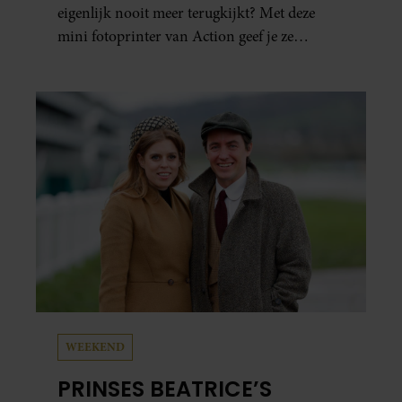
eigenlijk nooit meer terugkijkt? Met deze
mini fotoprinter van Action geef je ze
eindelijk een plekje buiten je camerarol. En
het leuke: binnen één minuut heb je jouw foto
al in handen.
WEEKEND
PRINSES BEATRICE’S