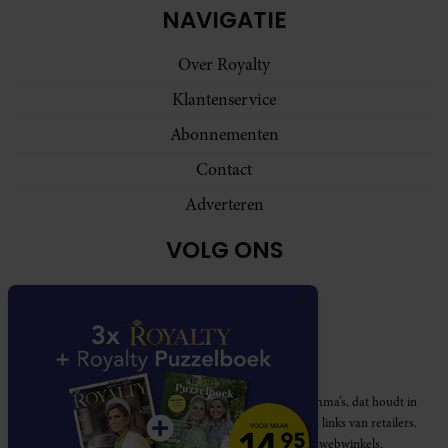
NAVIGATIE
Over Royalty
Klantenservice
Abonnementen
Contact
Adverteren
VOLG ONS
Royalty participeert in diverse affiliate marketing programma’s, dat houdt in
dat Royalty commissies ontvangt voor aankopen middels links van retailers.
Deze website wordt niet gesponsord door de genoemde webwinkels.