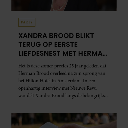
PARTY
XANDRA BROOD BLIKT
TERUG OP EERSTE
LIEFDESNEST MET HERMAN
BROOD: “HIER IS LOLA
Het is deze zomer precies 25 jaar geleden dat
GEBOREN”
Herman Brood overleed na zijn sprong van
het Hilton Hotel in Amsterdam. In een
openhartig interview met Nieuwe Revu
wandelt Xandra Brood langs de belangrijkste
plekken uit hun gezamenlijke verleden.
Vooral de woning aan de Lange
Leidsedwarsstraat roept een stortvloed aan
herinneringen op. Daar begon hun leven