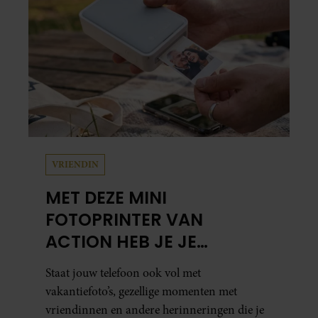
samen en werd dochter Lola geboren.
VRIENDIN
MET DEZE MINI
FOTOPRINTER VAN
ACTION HEB JE JE
FAVORIETE FOTO’S BINNEN
Staat jouw telefoon ook vol met
ÉÉN MINUUT IN HANDEN
vakantiefoto’s, gezellige momenten met
vriendinnen en andere herinneringen die je