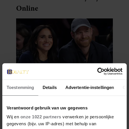
Online
2 juli 2026
Toestemming
Details
Advertentie-instellingen
Ov
ZIET CHARLES ZIJN JONGSTE
KLEINKINDEREN OPNIEUW
NIET?
Verantwoord gebruik van uw gegevens
Wij en
onze 1022 partners
verwerken je persoonlijke
gegevens (bijv. uw IP-adres) met behulp van