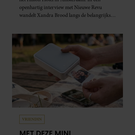
openhartig interview met Nieuwe Revu
wandelt Xandra Brood langs de belangrijkste
plekken uit hun gezamenlijke verleden.
Vooral de woning aan de Lange
Leidsedwarsstraat roept een stortvloed aan
herinneringen op. Daar begon hun leven
samen en werd dochter Lola geboren.
VRIENDIN
MET DEZE MINI