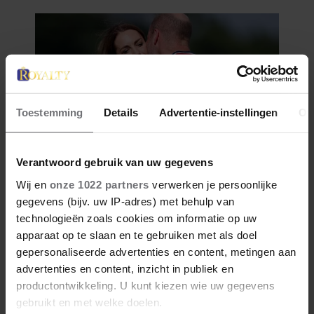
Toestemming
Details
Advertentie-instellingen
Ov
Verantwoord gebruik van uw gegevens
Wij en
onze 1022 partners
verwerken je persoonlijke
gegevens (bijv. uw IP-adres) met behulp van
technologieën zoals cookies om informatie op uw
apparaat op te slaan en te gebruiken met als doel
gepersonaliseerde advertenties en content, metingen aan
advertenties en content, inzicht in publiek en
productontwikkeling. U kunt kiezen wie uw gegevens
gebruikt en met welke doelen.