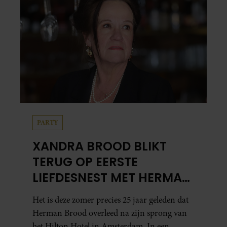
PARTY
XANDRA BROOD BLIKT
TERUG OP EERSTE
LIEFDESNEST MET HERMAN
BROOD: “HIER IS LOLA
Het is deze zomer precies 25 jaar geleden dat
GEBOREN”
Herman Brood overleed na zijn sprong van
het Hilton Hotel in Amsterdam. In een