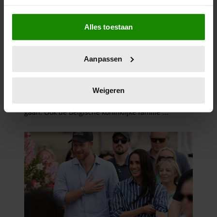
Als u het toestaat, willen we ook graag:
Alles toestaan
Informatie verzamelen over uw geografische
locatie, die tot een paar meter nauwkeurig kan zijn
Uw apparaat identificeren door het actief te
Aanpassen
scannen op specifieke eigenschappen (fingerprinting)
Lees meer over hoe uw persoonlijke gegevens worden
verwerkt en stel uw voorkeuren in het
detailgedeelte
in.
Weigeren
U kunt uw toestemming op elk moment wijzigen of
intrekken in de Cookieverklaring.
We gebruiken cookies om content en advertenties te
personaliseren, om functies voor social media te bieden
en om ons websiteverkeer te analyseren. Ook delen we
informatie over uw gebruik van onze site met onze
partners voor social media, adverteren en analyse. Deze
partners kunnen deze gegevens combineren met andere
informatie die u aan ze heeft verstrekt of die ze hebben
verzameld op basis van uw gebruik van hun services. U