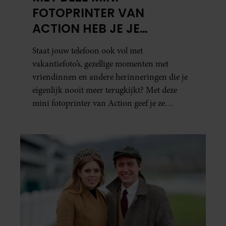
FOTOPRINTER VAN
ACTION HEB JE JE
FAVORIETE FOTO’S BINNEN
Staat jouw telefoon ook vol met
ÉÉN MINUUT IN HANDEN
vakantiefoto’s, gezellige momenten met
vriendinnen en andere herinneringen die je
eigenlijk nooit meer terugkijkt? Met deze
mini fotoprinter van Action geef je ze
eindelijk een plekje buiten je camerarol. En
het leuke: binnen één minuut heb je jouw foto
al in handen.