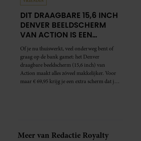
VRIENDIN
DIT DRAAGBARE 15,6 INCH
DENVER BEELDSCHERM
VAN ACTION IS EEN
GAMECHANGER VOOR
Of je nu thuiswerkt, veel onderweg bent of
THUISWERKERS ÉN BINGE-
graag op de bank gamet: het Denver
WATCHERS
draagbare beeldscherm (15,6 inch) van
Action maakt alles zóveel makkelijker. Voor
maar € 69,95 krijg je een extra scherm dat je
letterlijk overal mee naartoe kunt nemen…
en dat is in tijden van hybride werken echt
geen overbodige luxe.
Meer van Redactie Royalty