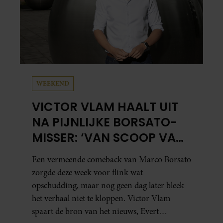
WEEKEND
VICTOR VLAM HAALT UIT
NA PIJNLIJKE BORSATO-
MISSER: ‘VAN SCOOP VAN
HET JAAR NAAR ZEPERD
Een vermeende comeback van Marco Borsato
VAN HET JAAR’
zorgde deze week voor flink wat
opschudding, maar nog geen dag later bleek
het verhaal niet te kloppen. Victor Vlam
spaart de bron van het nieuws, Evert