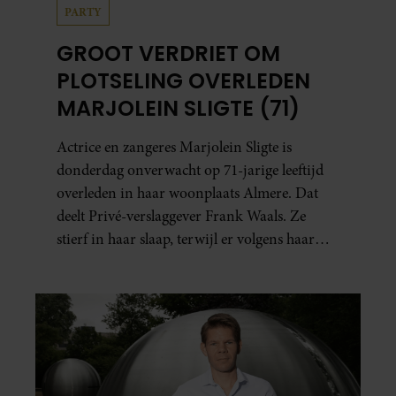
PARTY
GROOT VERDRIET OM
PLOTSELING OVERLEDEN
MARJOLEIN SLIGTE (71)
Actrice en zangeres Marjolein Sligte is
donderdag onverwacht op 71-jarige leeftijd
overleden in haar woonplaats Almere. Dat
deelt Privé-verslaggever Frank Waals. Ze
stierf in haar slaap, terwijl er volgens haar
familie geen signalen waren dat haar
gezondheid achteruitging.