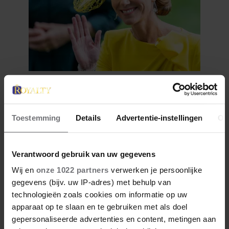
29 juni 2026
PRINSES CATHERINE BEKLIMT
DRIE HOOGSTE BRITSE
Toestemming
Details
Advertentie-instellingen
Ov
BERGEN VOOR
KANKERONDERZOEK
Verantwoord gebruik van uw gegevens
Wij en
onze 1022 partners
verwerken je persoonlijke
gegevens (bijv. uw IP-adres) met behulp van
technologieën zoals cookies om informatie op uw
apparaat op te slaan en te gebruiken met als doel
gepersonaliseerde advertenties en content, metingen aan