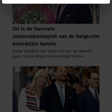
intrekken in de Cookieverklaring.
We gebruiken cookies om content en advertenties te
personaliseren, om functies voor social media te bieden
en om ons websiteverkeer te analyseren. Ook delen we
informatie over uw gebruik van onze site met onze
partners voor social media, adverteren en analyse. Deze
partners kunnen deze gegevens combineren met andere
informatie die u aan ze heeft verstrekt of die ze hebben
verzameld op basis van uw gebruik van hun services. U
gaat akkoord met onze cookies als u onze website blijft
gebruiken.