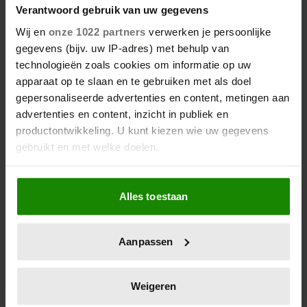
Verantwoord gebruik van uw gegevens
Wij en
onze 1022 partners
verwerken je persoonlijke
gegevens (bijv. uw IP-adres) met behulp van
technologieën zoals cookies om informatie op uw
apparaat op te slaan en te gebruiken met als doel
gepersonaliseerde advertenties en content, metingen aan
advertenties en content, inzicht in publiek en
productontwikkeling. U kunt kiezen wie uw gegevens
gebruikt en met welke doelen.
Als u het toestaat, willen we ook graag:
Alles toestaan
Informatie verzamelen over uw geografische
locatie, die tot een paar meter nauwkeurig kan zijn
Uw apparaat identificeren door het actief te
Aanpassen
scannen op specifieke eigenschappen (fingerprinting)
Lees meer over hoe uw persoonlijke gegevens worden
verwerkt en stel uw voorkeuren in het
detailgedeelte
in.
Weigeren
U kunt uw toestemming op elk moment wijzigen of