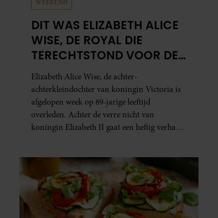
WEEKEND
DIT WAS ELIZABETH ALICE
WISE, DE ROYAL DIE
TERECHTSTOND VOOR DE
DOOD VAN HAAR BABY
Elizabeth Alice Wise, de achter-
achterkleindochter van koningin Victoria is
afgelopen week op 89-jarige leeftijd
overleden. Achter de verre nicht van
koningin Elizabeth II gaat een heftig verhaal
schuil. Zo zag haar leven eruit.