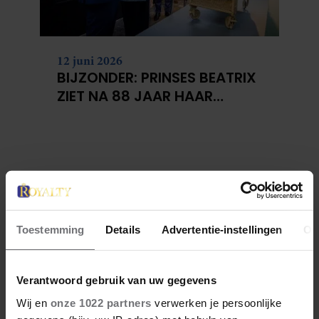
12 juni 2026
BIJZONDER: PRINSES BEATRIX
ZIET NA 88 JAAR HAAR
VERDWENEN WIEG TERUG
Toestemming
Details
Advertentie-instellingen
Ov
Verantwoord gebruik van uw gegevens
Wij en
onze 1022 partners
verwerken je persoonlijke