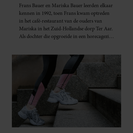
BAUER: OOK IN BED
Frans Bauer en Mariska Bauer leerden elkaar
ELKAARS EERSTE
kennen in 1992, toen Frans kwam optreden
in het café-restaurant van de ouders van
Mariska in het Zuid-Hollandse dorp Ter Aar.
Als dochter die opgroeide in een horecagezin
hielp Mariska vaak mee in de bediening.