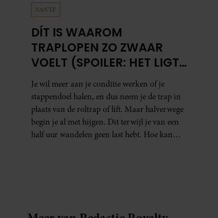
SANTE
DÍT IS WAAROM
TRAPLOPEN ZO ZWAAR
VOELT (SPOILER: HET LIGT
NIET AAN JE CONDITIE)
Je wil meer aan je conditie werken of je
stappendoel halen, en dus neem je de trap in
plaats van de roltrap of lift. Maar halverwege
begin je al met hijgen. Dit terwijl je van een
half uur wandelen geen last hebt. Hoe kan
dat?
Meer van Redactie Royalty