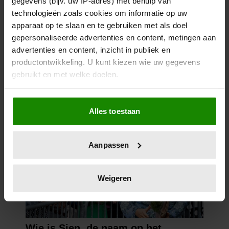
gegevens (bijv. uw IP-adres) met behulp van
technologieën zoals cookies om informatie op uw
apparaat op te slaan en te gebruiken met als doel
gepersonaliseerde advertenties en content, metingen aan
advertenties en content, inzicht in publiek en
productontwikkeling. U kunt kiezen wie uw gegevens
gebruikt en met welke doelen.
Als u het toestaat, willen we ook graag:
Alles toestaan
Informatie verzamelen over uw geografische
locatie, die tot een paar meter nauwkeurig kan zijn
Uw apparaat identificeren door het actief te
Aanpassen
scannen op specifieke eigenschappen (fingerprinting)
Lees meer over hoe uw persoonlijke gegevens worden
verwerkt en stel uw voorkeuren in het
detailgedeelte
in.
Weigeren
U kunt uw toestemming op elk moment wijzigen of
intrekken in de Cookieverklaring.
We gebruiken cookies om content en advertenties te