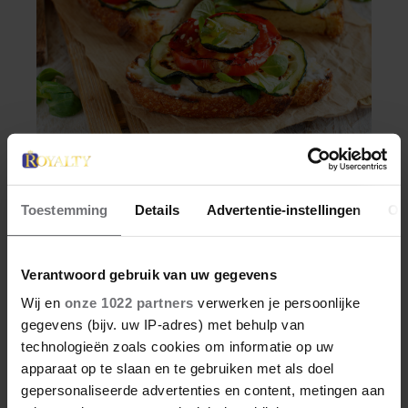
VRIENDIN
DEZE GOUDBRUINE
Toestemming
Details
Advertentie-instellingen
Ov
BRUSCHETTA MET
COURGETTE EN FETA WIL
Verantwoord gebruik van uw gegevens
JE METEEN MAKEN
Wij en
onze 1022 partners
verwerken je persoonlijke
Bereidingstijd: 20 minuten • 700 g jonge
gegevens (bijv. uw IP-adres) met behulp van
courgettes (klein en dun) • 400 g
technologieën zoals cookies om informatie op uw
kerstomaatjes • olijfolie • 2 tenen knoflook •
apparaat op te slaan en te gebruiken met als doel
150 g feta • 4 dikke sneden witbrood 1. Snijd
gepersonaliseerde advertenties en content, metingen aan
de courgettes schuin in plakken van 2