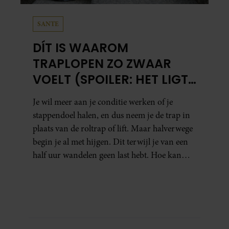
SANTE
DÍT IS WAAROM
TRAPLOPEN ZO ZWAAR
VOELT (SPOILER: HET LIGT
NIET AAN JE CONDITIE)
Je wil meer aan je conditie werken of je
stappendoel halen, en dus neem je de trap in
plaats van de roltrap of lift. Maar halverwege
begin je al met hijgen. Dit terwijl je van een
half uur wandelen geen last hebt. Hoe kan
dat?