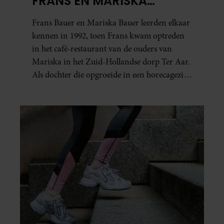
FRANS EN MARISKA
partners kunnen deze gegevens combineren met andere
BAUER: OOK IN BED
Frans Bauer en Mariska Bauer leerden elkaar
informatie die u aan ze heeft verstrekt of die ze hebben
ELKAARS EERSTE
verzameld op basis van uw gebruik van hun services. U
kennen in 1992, toen Frans kwam optreden
gaat akkoord met onze cookies als u onze website blijft
in het café-restaurant van de ouders van
gebruiken.
Mariska in het Zuid-Hollandse dorp Ter Aar.
Als dochter die opgroeide in een horecagezin
hielp Mariska vaak mee in de bediening.