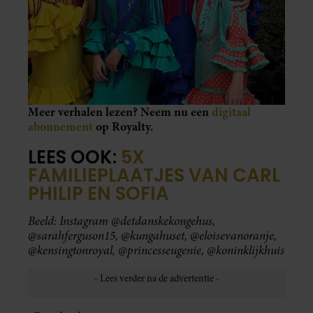
Meer verhalen lezen? Neem nu een
digitaal
abonnement
op Royalty.
LEES OOK:
5X
FAMILIEPLAATJES VAN CARL
PHILIP EN SOFIA
Beeld: Instagram @detdanskekongehus,
@sarahferguson15, @kungahuset, @eloisevanoranje,
@kensingtonroyal, @princesseugenie, @koninklijkhuis