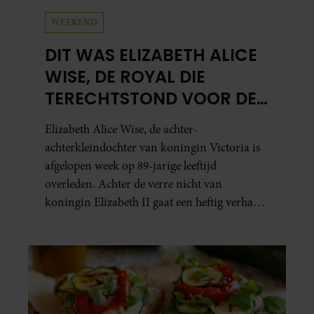
WEEKEND
DIT WAS ELIZABETH ALICE
WISE, DE ROYAL DIE
TERECHTSTOND VOOR DE
DOOD VAN HAAR BABY
Elizabeth Alice Wise, de achter-
achterkleindochter van koningin Victoria is
afgelopen week op 89-jarige leeftijd
overleden. Achter de verre nicht van
koningin Elizabeth II gaat een heftig verhaal
schuil. Zo zag haar leven eruit.