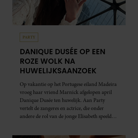
PARTY
DANIQUE DUSÉE OP EEN
ROZE WOLK NA
HUWELIJKSAANZOEK
Op vakantie op het Portugese eiland Madeira
vroeg haar vriend Marnick afgelopen april
Danique Dusée ten huwelijk. Aan Party
vertelt de zangeres en actrice, die onder
andere de rol van de jonge Elisabeth speelde
in ‘Elisabeth De Musical’, hoe het aanzoek
verliep.