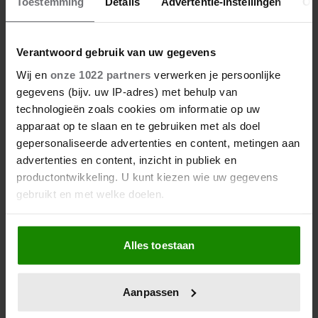
Toestemming
Details
Advertentie-instellingen
Ov
PRINSES CATHERINE BEKLIMT
DRIE HOOGSTE BRITSE
BERGEN VOOR
Verantwoord gebruik van uw gegevens
KANKERONDERZOEK
Wij en
onze 1022 partners
verwerken je persoonlijke
gegevens (bijv. uw IP-adres) met behulp van
technologieën zoals cookies om informatie op uw
apparaat op te slaan en te gebruiken met als doel
gepersonaliseerde advertenties en content, metingen aan
advertenties en content, inzicht in publiek en
productontwikkeling. U kunt kiezen wie uw gegevens
gebruikt en met welke doelen.
Als u het toestaat, willen we ook graag:
12 juni 2026
Alles toestaan
Informatie verzamelen over uw geografische
BIJZONDER: PRINSES BEATRIX
locatie, die tot een paar meter nauwkeurig kan zijn
ZIET NA 88 JAAR HAAR
Uw apparaat identificeren door het actief te
VERDWENEN WIEG TERUG
Aanpassen
scannen op specifieke eigenschappen (fingerprinting)