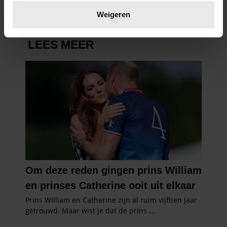
Lees meer over hoe uw persoonlijke gegevens worden
verwerkt en stel uw voorkeuren in het
detailgedeelte
in.
Weigeren
U kunt uw toestemming op elk moment wijzigen of
intrekken in de Cookieverklaring.
We gebruiken cookies om content en advertenties te
personaliseren, om functies voor social media te bieden
en om ons websiteverkeer te analyseren. Ook delen we
informatie over uw gebruik van onze site met onze
partners voor social media, adverteren en analyse. Deze
partners kunnen deze gegevens combineren met andere
informatie die u aan ze heeft verstrekt of die ze hebben
verzameld op basis van uw gebruik van hun services. U
gaat akkoord met onze cookies als u onze website blijft
gebruiken.