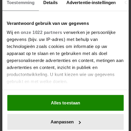
Toestemming
Details
Advertentie-instellingen
Ov
Verantwoord gebruik van uw gegevens
Wij en
onze 1022 partners
verwerken je persoonlijke
gegevens (bijv. uw IP-adres) met behulp van
technologieën zoals cookies om informatie op uw
apparaat op te slaan en te gebruiken met als doel
gepersonaliseerde advertenties en content, metingen aan
advertenties en content, inzicht in publiek en
productontwikkeling. U kunt kiezen wie uw gegevens
gebruikt en met welke doelen.
Als u het toestaat, willen we ook graag:
Alles toestaan
Informatie verzamelen over uw geografische
locatie, die tot een paar meter nauwkeurig kan zijn
Uw apparaat identificeren door het actief te
Aanpassen
scannen op specifieke eigenschappen (fingerprinting)