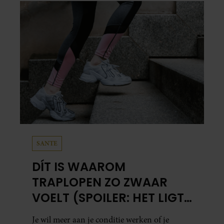
in…
SANTE
DÍT IS WAAROM
TRAPLOPEN ZO ZWAAR
VOELT (SPOILER: HET LIGT
NIET AAN JE CONDITIE)
Je wil meer aan je conditie werken of je