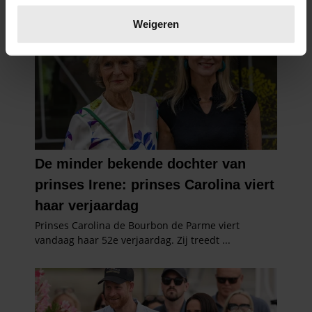
Lees meer over hoe uw persoonlijke gegevens worden
verwerkt en stel uw voorkeuren in het
detailgedeelte
in.
Weigeren
U kunt uw toestemming op elk moment wijzigen of
intrekken in de Cookieverklaring.
We gebruiken cookies om content en advertenties te
personaliseren, om functies voor social media te bieden
en om ons websiteverkeer te analyseren. Ook delen we
informatie over uw gebruik van onze site met onze
partners voor social media, adverteren en analyse. Deze
partners kunnen deze gegevens combineren met andere
informatie die u aan ze heeft verstrekt of die ze hebben
verzameld op basis van uw gebruik van hun services. U
gaat akkoord met onze cookies als u onze website blijft
gebruiken.