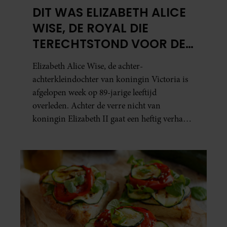
DIT WAS ELIZABETH ALICE
WISE, DE ROYAL DIE
TERECHTSTOND VOOR DE
DOOD VAN HAAR BABY
Elizabeth Alice Wise, de achter-
achterkleindochter van koningin Victoria is
afgelopen week op 89-jarige leeftijd
overleden. Achter de verre nicht van
koningin Elizabeth II gaat een heftig verhaal
schuil. Zo zag haar leven eruit.