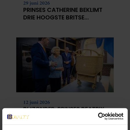
29 juni 2026
PRINSES CATHERINE BEKLIMT
DRIE HOOGSTE BRITSE
BERGEN VOOR
KANKERONDERZOEK
12 juni 2026
BIJZONDER: PRINSES BEATRIX
ZIET NA 88 JAAR HAAR
VERDWENEN WIEG TERUG