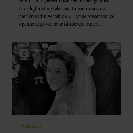
radio- en tv-presentator, maar haar grootste
trots ligt niet op televisie. In een interview
met Vriendin vertelt de 53-jarige presentatrice
openhartig over haar kinderen, ouder
worden en haar nieuwe kinderboek Chill.
Ook blikt ze terug op haar jeugd en deelt ze
welke levenslessen haar vandaag de dag het
meest bezighouden.
WEEKEND