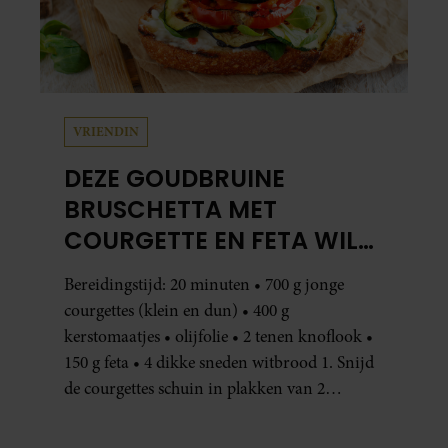
VRIENDIN
DEZE GOUDBRUINE
BRUSCHETTA MET
COURGETTE EN FETA WIL
JE METEEN MAKEN
Bereidingstijd: 20 minuten • 700 g jonge
courgettes (klein en dun) • 400 g
kerstomaatjes • olijfolie • 2 tenen knoflook •
150 g feta • 4 dikke sneden witbrood 1. Snijd
de courgettes schuin in plakken van 2
centimeter dik. Halveer de tomaatjes. Pel en
hak de knoflook. 2. Verhit een scheut olie