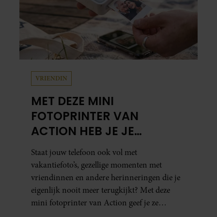
VRIENDIN
MET DEZE MINI
FOTOPRINTER VAN
ACTION HEB JE JE
FAVORIETE FOTO’S BINNEN
Staat jouw telefoon ook vol met
ÉÉN MINUUT IN HANDEN
vakantiefoto’s, gezellige momenten met
vriendinnen en andere herinneringen die je
eigenlijk nooit meer terugkijkt? Met deze
mini fotoprinter van Action geef je ze
eindelijk een plekje buiten je camerarol. En