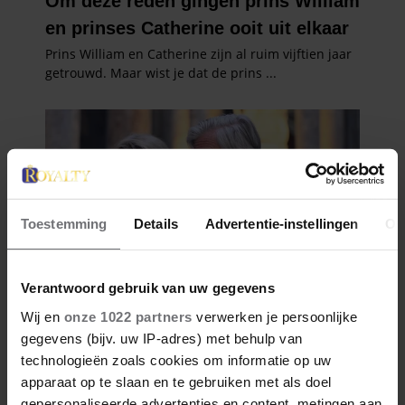
Toestemming
Details
Advertentie-instellingen
Ov
Verantwoord gebruik van uw gegevens
Wij en
onze 1022 partners
verwerken je persoonlijke
gegevens (bijv. uw IP-adres) met behulp van
technologieën zoals cookies om informatie op uw
apparaat op te slaan en te gebruiken met als doel
gepersonaliseerde advertenties en content, metingen aan