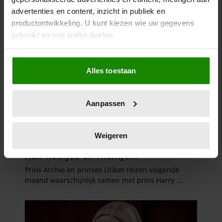
advertenties en content, inzicht in publiek en
productontwikkeling. U kunt kiezen wie uw gegevens
gebruikt en met welke doelen.
Als u het toestaat, willen we ook graag:
Alles toestaan
Informatie verzamelen over uw geografische
locatie, die tot een paar meter nauwkeurig kan zijn
Uw apparaat identificeren door het actief te
Aanpassen
scannen op specifieke eigenschappen (fingerprinting)
Lees meer over hoe uw persoonlijke gegevens worden
verwerkt en stel uw voorkeuren in het
detailgedeelte
in.
Weigeren
U kunt uw toestemming op elk moment wijzigen of
intrekken in de Cookieverklaring.
We gebruiken cookies om content en advertenties te
personaliseren, om functies voor social media te bieden
en om ons websiteverkeer te analyseren. Ook delen we
informatie over uw gebruik van onze site met onze