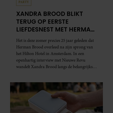
PARTY
XANDRA BROOD BLIKT
TERUG OP EERSTE
LIEFDESNEST MET HERMAN
BROOD: “HIER IS LOLA
Het is deze zomer precies 25 jaar geleden dat
GEBOREN”
Herman Brood overleed na zijn sprong van
het Hilton Hotel in Amsterdam. In een
openhartig interview met Nieuwe Revu
wandelt Xandra Brood langs de belangrijkste
plekken uit hun gezamenlijke verleden.
Vooral de woning aan de Lange
Leidsedwarsstraat roept een stortvloed aan
herinneringen op. Daar begon hun leven
samen en werd dochter Lola geboren.