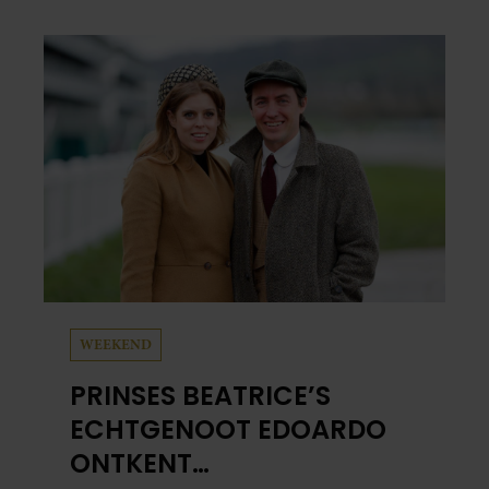
het leuke: binnen één minuut heb je jouw foto
al in handen.
WEEKEND
PRINSES BEATRICE’S
ECHTGENOOT EDOARDO
ONTKENT