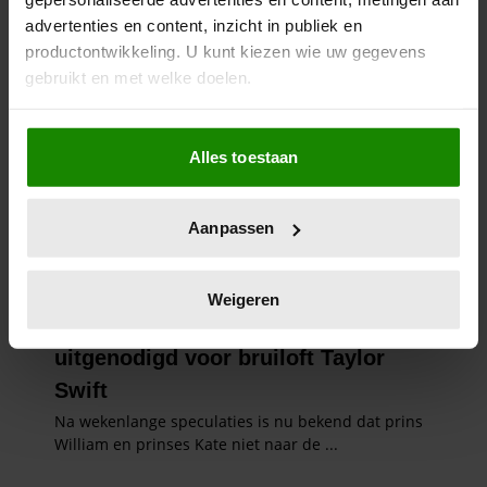
advertenties en content, inzicht in publiek en
productontwikkeling. U kunt kiezen wie uw gegevens
gebruikt en met welke doelen.
Als u het toestaat, willen we ook graag:
Alles toestaan
Informatie verzamelen over uw geografische
locatie, die tot een paar meter nauwkeurig kan zijn
Uw apparaat identificeren door het actief te
Aanpassen
scannen op specifieke eigenschappen (fingerprinting)
Lees meer over hoe uw persoonlijke gegevens worden
verwerkt en stel uw voorkeuren in het
detailgedeelte
in.
Weigeren
U kunt uw toestemming op elk moment wijzigen of
intrekken in de Cookieverklaring.
We gebruiken cookies om content en advertenties te
personaliseren, om functies voor social media te bieden
en om ons websiteverkeer te analyseren. Ook delen we
informatie over uw gebruik van onze site met onze