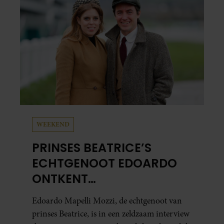
overleefde en steeds verder van zijn gevoel
verwijderd raakte.
WEEKEND
PRINSES BEATRICE’S
ECHTGENOOT EDOARDO
ONTKENT
HUWELIJKSPROBLEMEN
Edoardo Mapelli Mozzi, de echtgenoot van
prinses Beatrice, is in een zeldzaam interview