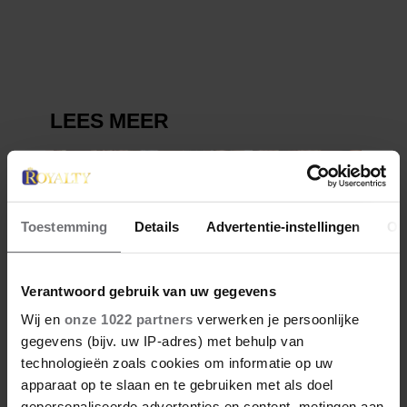
VERDWENEN WIEG TERUG
Toestemming
Details
Advertentie-instellingen
Ov
Verantwoord gebruik van uw gegevens
Wij en
onze 1022 partners
verwerken je persoonlijke
gegevens (bijv. uw IP-adres) met behulp van
technologieën zoals cookies om informatie op uw
apparaat op te slaan en te gebruiken met als doel
gepersonaliseerde advertenties en content, metingen aan