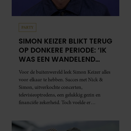
PARTY
SIMON KEIZER BLIKT TERUG
OP DONKERE PERIODE: ‘IK
WAS EEN WANDELEND
HOOFD’
Voor de buitenwereld leek Simon Keizer alles
voor elkaar te hebben. Succes met Nick &
Simon, uitverkochte concerten,
televisieoptredens, een gelukkig gezin en
financiële zekerheid. Toch voelde er
vanbinnen al jaren iets niet goed. In een
openhartig interview met ‘MAX Magazine’
vertelt de zanger dat hij lange tijd vooral