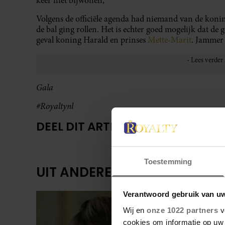
keer niet bijwonen,’
Volgens de officiële agenda had niemand van de konin
de bal ging rollen. Het is echter goed mogelijk dat de
geval koning Harald en prinses
Mette-Marit
. Jammer 
Gala
#Royaltynl
DEEL DIT ARTIKEL OP SOCIAL MED
Toestemming
UIT ANDERE MEDIA
Verantwoord gebruik van u
Wij en
onze 1022 partners
v
cookies om informatie op uw 