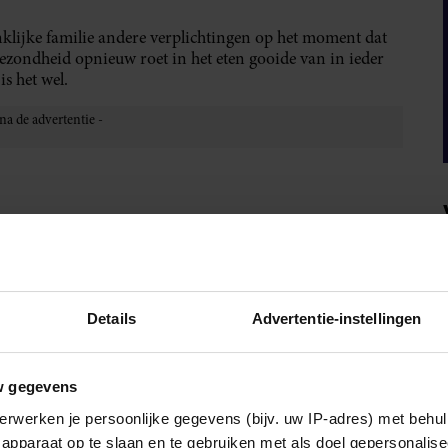
klijke familie andere verplichtingen op het moment dat
 gezondheid opnieuw roet in het eten gooide van in ieder
is het wel.
IA!
Details
Advertentie-instellingen
w gegevens
erwerken je persoonlijke gegevens (bijv. uw IP-adres) met behul
apparaat op te slaan en te gebruiken met als doel gepersonalise