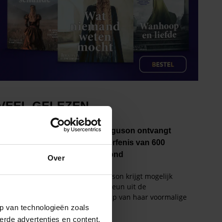
Over
p van technologieën zoals
erde advertenties en content,