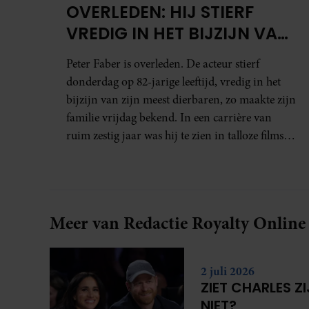
OVERLEDEN: HIJ STIERF
VREDIG IN HET BIJZIJN VAN
ZIJN MEEST DIERBAREN
Peter Faber is overleden. De acteur stierf
donderdag op 82-jarige leeftijd, vredig in het
bijzijn van zijn meest dierbaren, zo maakte zijn
familie vrijdag bekend. In een carrière van
ruim zestig jaar was hij te zien in talloze films,
tv-series en theaterproducties.
Meer van Redactie Royalty Online
2 juli 2026
ZIET CHARLES Z
NIET?