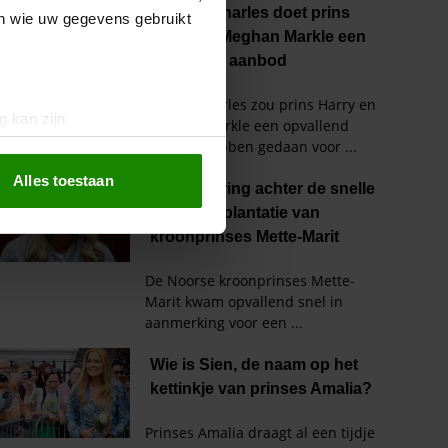
en wie uw gegevens gebruikt
g kan zijn
erprinting)
t
detailgedeelte
in. U kunt uw
Alles toestaan
 media te bieden en om ons
ze partners voor social
nformatie die u aan ze heeft
oord met onze cookies als u