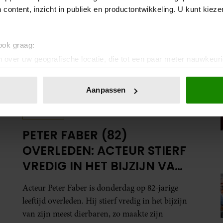
 content, inzicht in publiek en productontwikkeling. U kunt kiez
 ook graag:
 over uw geografische locatie, die tot een paar meter nauwkeuri
eren door het actief te scannen op specifieke eigenschappen (fing
onlijke gegevens worden verwerkt en stel uw voorkeuren in he
Aanpassen
jzigen of intrekken in de Cookieverklaring.
WEEKEND
ent en advertenties te personaliseren, om functies voor social
PETER FABER (82)
. Ook delen we informatie over uw gebruik van onze site met on
e. Deze partners kunnen deze gegevens combineren met andere i
OVERLEDEN: ACTEUR STIERF
erzameld op basis van uw gebruik van hun services. U gaat akk
VREDIG IN HET BIJZIJN VAN
ZIJN MEEST DIERBAREN
Acteur Peter Faber is donderdag op 82-jarige
leeftijd overleden. Hij stierf vredig in het bijzijn
van zijn meest dierbaren, zo maakte zijn