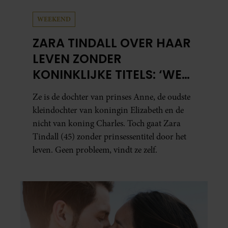
WEEKEND
ZARA TINDALL OVER HAAR
LEVEN ZONDER
KONINKLIJKE TITELS: ‘WE
HEBBEN ENORM VEEL
Ze is de dochter van prinses Anne, de oudste
GELUK GEHAD’
kleindochter van koningin Elizabeth en de
nicht van koning Charles. Toch gaat Zara
Tindall (45) zonder prinsessentitel door het
leven. Geen probleem, vindt ze zelf.