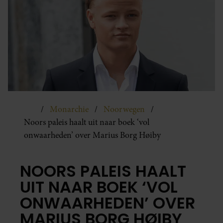
Monarchie
Noorwegen
Noors paleis haalt uit naar boek ‘vol
onwaarheden’ over Marius Borg Høiby
NOORS PALEIS HAALT
UIT NAAR BOEK ‘VOL
ONWAARHEDEN’ OVER
MARIUS BORG HØIBY