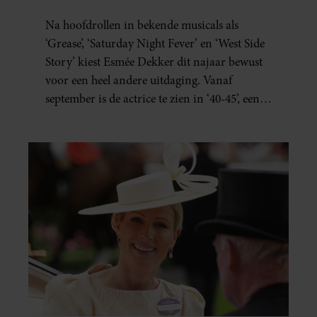
BESEFT INEENS HOE
Na hoofdrollen in bekende musicals als
KOSTBAAR VRIJHEID IS”
‘Grease’, ‘Saturday Night Fever’ en ‘West Side
Story’ kiest Esmée Dekker dit najaar bewust
voor een heel andere uitdaging. Vanaf
september is de actrice te zien in ‘40-45’, een
indrukwekkende spektakelmusical over de
Tweede Wereldoorlog. Volgens Esmée is het
een voorstelling die niet alleen raakt, maar
het publiek ook aan het denken zet.