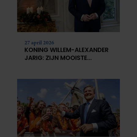
partners kunnen deze gegevens combineren met andere
informatie die u aan ze heeft verstrekt of die ze hebben
verzameld op basis van uw gebruik van hun services. U
gaat akkoord met onze cookies als u onze website blijft
gebruiken.
27 april 2026
KONING WILLEM-ALEXANDER
JARIG: ZIJN MOOISTE
PORTRETTEN DOOR DE JAREN
HEEN