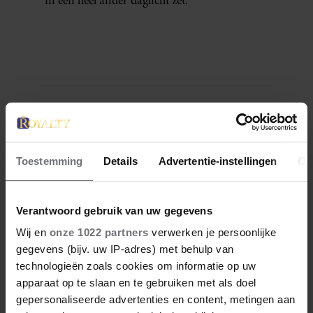
in een heel ander daglicht zet.
Denise Delgado
Denise is een creatieve freelance journalist sinds
2015. Ze heeft European Studies gestudeerd aan
Toestemming
Details
Advertentie-instellingen
Ov
de Haagse Hogeschool en Journalistiek aan KU
Leuven campus Brussel. Denise is bedreven in
het creëren van content en is een enthousiast,
Verantwoord gebruik van uw gegevens
nieuwsgierig en vriendelijk persoon met een
enorme wanderlust. Naast haar passie voor
Wij en
onze 1022 partners
verwerken je persoonlijke
reizen, is ze gek op vechtsport, muziek, wijn en
gegevens (bijv. uw IP-adres) met behulp van
fietsen in de natuur.
technologieën zoals cookies om informatie op uw
apparaat op te slaan en te gebruiken met als doel
Meer van Denise
gepersonaliseerde advertenties en content, metingen aan