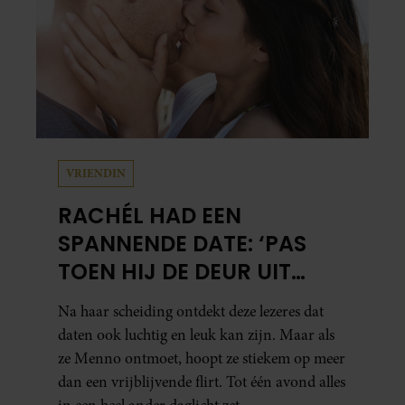
VRIENDIN
RACHÉL HAD EEN
SPANNENDE DATE: ‘PAS
TOEN HIJ DE DEUR UIT
WAS, BESEFTE IK WAT ER
Na haar scheiding ontdekt deze lezeres dat
ECHT WAS GEBEURD’
daten ook luchtig en leuk kan zijn. Maar als
ze Menno ontmoet, hoopt ze stiekem op meer
dan een vrijblijvende flirt. Tot één avond alles