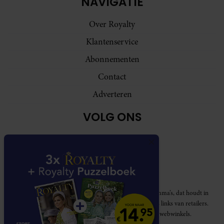
NAVIGATIE
Over Royalty
Klantenservice
Abonnementen
Contact
Adverteren
VOLG ONS
Royalty participeert in diverse affiliate marketing programma’s, dat houdt in
dat Royalty commissies ontvangt voor aankopen middels links van retailers.
Deze website wordt niet gesponsord door de genoemde webwinkels.