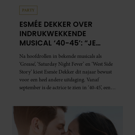
PARTY
ESMÉE DEKKER OVER
INDRUKWEKKENDE
MUSICAL ‘40-45’: “JE
BESEFT INEENS HOE
Na hoofdrollen in bekende musicals als
KOSTBAAR VRIJHEID IS”
‘Grease’, ‘Saturday Night Fever’ en ‘West Side
Story’ kiest Esmée Dekker dit najaar bewust
voor een heel andere uitdaging. Vanaf
september is de actrice te zien in ‘40-45’, een
indrukwekkende spektakelmusical over de
Tweede Wereldoorlog. Volgens Esmée is het
een voorstelling die niet alleen raakt, maar
het publiek ook aan het denken zet.