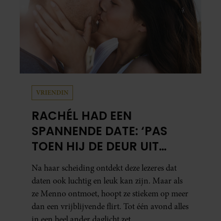
VRIENDIN
RACHÉL HAD EEN
SPANNENDE DATE: ‘PAS
TOEN HIJ DE DEUR UIT
WAS, BESEFTE IK WAT ER
Na haar scheiding ontdekt deze lezeres dat
ECHT WAS GEBEURD’
daten ook luchtig en leuk kan zijn. Maar als
ze Menno ontmoet, hoopt ze stiekem op meer
dan een vrijblijvende flirt. Tot één avond alles
in een heel ander daglicht zet.