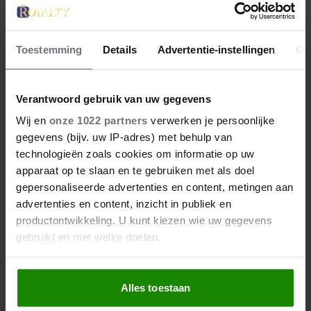
Toestemming
Details
Advertentie-instellingen
Ov
27 april 2026
Verantwoord gebruik van uw gegevens
KONING WILLEM-ALEXANDER
Wij en
onze 1022 partners
verwerken je persoonlijke
JARIG: ZIJN MOOISTE
gegevens (bijv. uw IP-adres) met behulp van
PORTRETTEN DOOR DE JAREN
technologieën zoals cookies om informatie op uw
HEEN
apparaat op te slaan en te gebruiken met als doel
gepersonaliseerde advertenties en content, metingen aan
advertenties en content, inzicht in publiek en
productontwikkeling. U kunt kiezen wie uw gegevens
gebruikt en met welke doelen.
Als u het toestaat, willen we ook graag:
Alles toestaan
Informatie verzamelen over uw geografische
locatie, die tot een paar meter nauwkeurig kan zijn