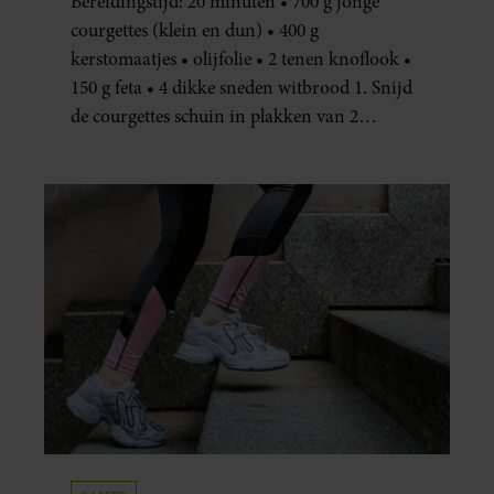
Bereidingstijd: 20 minuten • 700 g jonge
courgettes (klein en dun) • 400 g
kerstomaatjes • olijfolie • 2 tenen knoflook •
150 g feta • 4 dikke sneden witbrood 1. Snijd
de courgettes schuin in plakken van 2
centimeter dik. Halveer de tomaatjes. Pel en
hak de knoflook. 2. Verhit een scheut olie
in…