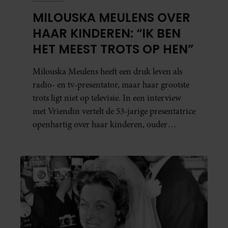
MILOUSKA MEULENS OVER
HAAR KINDEREN: “IK BEN
HET MEEST TROTS OP HEN”
Milouska Meulens heeft een druk leven als
radio- en tv-presentator, maar haar grootste
trots ligt niet op televisie. In een interview
met Vriendin vertelt de 53-jarige presentatrice
openhartig over haar kinderen, ouder
worden en haar nieuwe kinderboek Chill.
Ook blikt ze terug op haar jeugd en deelt ze
welke levenslessen haar vandaag de dag het
meest bezighouden.