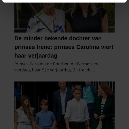
intrekken in de Cookieverklaring.
We gebruiken cookies om content en advertenties te
personaliseren, om functies voor social media te bieden
en om ons websiteverkeer te analyseren. Ook delen we
informatie over uw gebruik van onze site met onze
partners voor social media, adverteren en analyse. Deze
partners kunnen deze gegevens combineren met andere
informatie die u aan ze heeft verstrekt of die ze hebben
verzameld op basis van uw gebruik van hun services. U
gaat akkoord met onze cookies als u onze website blijft
gebruiken.