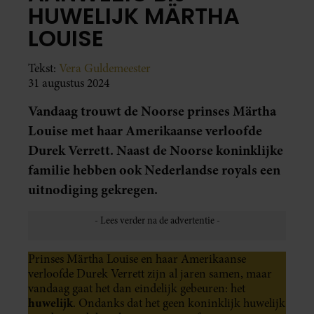
HUWELIJK MÄRTHA
LOUISE
Tekst:
Vera Guldemeester
31 augustus 2024
Vandaag trouwt de Noorse prinses Märtha
Louise met haar Amerikaanse verloofde
Durek Verrett. Naast de Noorse koninklijke
familie hebben ook Nederlandse royals een
uitnodiging gekregen.
Prinses Märtha Louise en haar Amerikaanse
verloofde Durek Verrett zijn al jaren samen, maar
vandaag gaat het dan eindelijk gebeuren: het
huwelijk
. Ondanks dat het geen koninklijk huwelijk