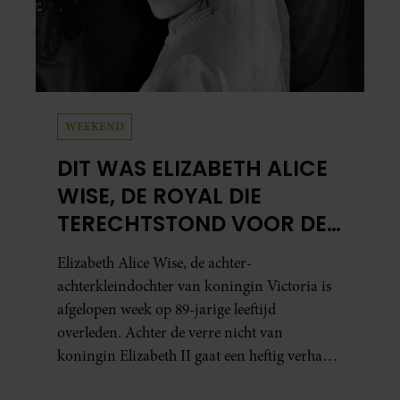
WEEKEND
DIT WAS ELIZABETH ALICE
WISE, DE ROYAL DIE
TERECHTSTOND VOOR DE
DOOD VAN HAAR BABY
Elizabeth Alice Wise, de achter-
achterkleindochter van koningin Victoria is
afgelopen week op 89-jarige leeftijd
overleden. Achter de verre nicht van
koningin Elizabeth II gaat een heftig verhaal
schuil. Zo zag haar leven eruit.