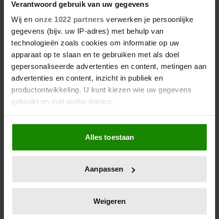
Verantwoord gebruik van uw gegevens
Wij en
onze 1022 partners
verwerken je persoonlijke
gegevens (bijv. uw IP-adres) met behulp van
technologieën zoals cookies om informatie op uw
apparaat op te slaan en te gebruiken met als doel
gepersonaliseerde advertenties en content, metingen aan
advertenties en content, inzicht in publiek en
productontwikkeling. U kunt kiezen wie uw gegevens
gebruikt en met welke doelen.
Als u het toestaat, willen we ook graag:
Alles toestaan
Informatie verzamelen over uw geografische
locatie, die tot een paar meter nauwkeurig kan zijn
Uw apparaat identificeren door het actief te
Aanpassen
scannen op specifieke eigenschappen (fingerprinting)
Lees meer over hoe uw persoonlijke gegevens worden
verwerkt en stel uw voorkeuren in het
detailgedeelte
in.
Weigeren
U kunt uw toestemming op elk moment wijzigen of