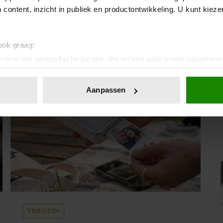
IA!
 content, inzicht in publiek en productontwikkeling. U kunt kiez
 ook graag:
 over uw geografische locatie, die tot een paar meter nauwkeuri
eren door het actief te scannen op specifieke eigenschappen (fing
onlijke gegevens worden verwerkt en stel uw voorkeuren in he
Aanpassen
jzigen of intrekken in de Cookieverklaring.
ent en advertenties te personaliseren, om functies voor social
. Ook delen we informatie over uw gebruik van onze site met on
e. Deze partners kunnen deze gegevens combineren met andere i
erzameld op basis van uw gebruik van hun services. U gaat akk
VRIENDIN