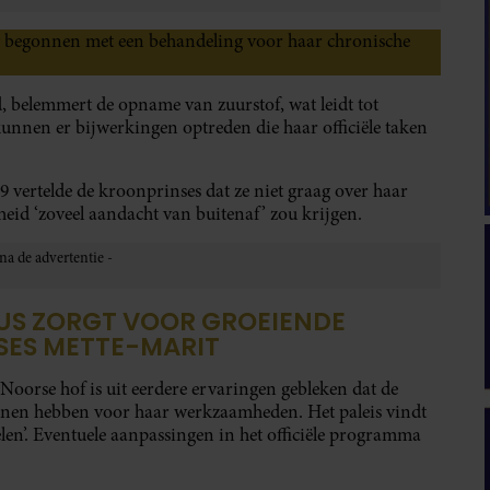
 begonnen met een behandeling voor haar chronische
, belemmert de opname van zuurstof, wat leidt tot
nen er bijwerkingen optreden die haar officiële taken
9 vertelde de kroonprinses dat ze niet graag over haar
heid ‘zoveel aandacht van buitenaf’ zou krijgen.
US ZORGT VOOR GROEIENDE
SES METTE-MARIT
Noorse hof is uit eerdere ervaringen gebleken dat de
nen hebben voor haar werkzaamheden. Het paleis vindt
len’. Eventuele aanpassingen in het officiële programma