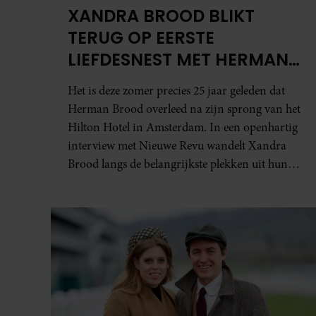
XANDRA BROOD BLIKT
TERUG OP EERSTE
LIEFDESNEST MET HERMAN
BROOD: “HIER IS LOLA
Het is deze zomer precies 25 jaar geleden dat
GEBOREN”
Herman Brood overleed na zijn sprong van het
Hilton Hotel in Amsterdam. In een openhartig
interview met Nieuwe Revu wandelt Xandra
Brood langs de belangrijkste plekken uit hun
gezamenlijke verleden. Vooral de woning aan
de Lange Leidsedwarsstraat roept een stortvloed
aan herinneringen op. Daar begon hun leven
samen en werd dochter Lola geboren.