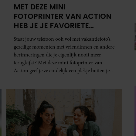
MET DEZE MINI
FOTOPRINTER VAN ACTION
HEB JE JE FAVORIETE
FOTO’S BINNEN ÉÉN MINUUT
Staat jouw telefoon ook vol met vakantiefoto’s,
IN HANDEN
gezellige momenten met vriendinnen en andere
herinneringen die je eigenlijk nooit meer
terugkijkt? Met deze mini fotoprinter van
Action geef je ze eindelijk een plekje buiten je
camerarol. En het leuke: binnen één minuut
heb je jouw foto al in handen.