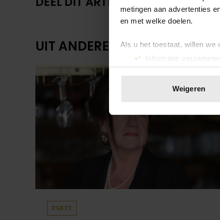
DEEL DIT ARTIKEL OP SOCIAL MED
metingen aan advertenties en
en met welke doelen.
UIT ANDERE MEDIA
Als u het toestaat, willen we
Informatie verzamelen
Uw apparaat identific
Lees meer over hoe uw perso
Weigeren
toestemming op elk moment wi
We gebruiken cookies om cont
websiteverkeer te analyseren
media, adverteren en analys
verstrekt of die ze hebben v
onze website blijft gebruiken.
PARTY