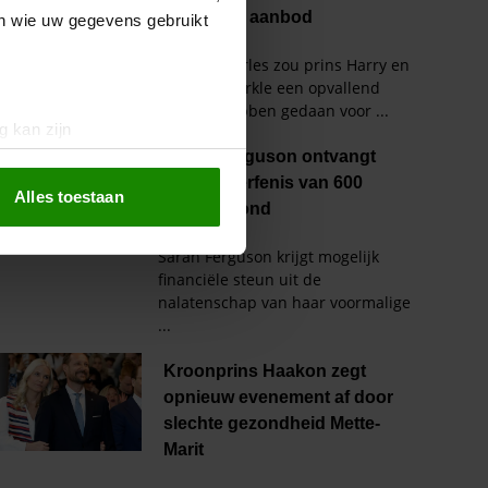
en wie uw gegevens gebruikt
g kan zijn
erprinting)
t
detailgedeelte
in. U kunt uw
Alles toestaan
 media te bieden en om ons
ze partners voor social
nformatie die u aan ze heeft
oord met onze cookies als u