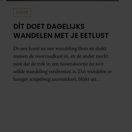
SANTE
DÍT DOET DAGELIJKS
WANDELEN MET JE EETLUST
De een komt na een wandeling thuis en duikt
meteen de voorraadkast in, en de ander merkt
juist dat de trek in een tussendoortje na zo’n
zelfde wandeling verdwenen is. Dat wandelen je
honger simpelweg aanwakkert, blijkt uit
onderzoek een stuk te kort door de bocht. Er
gebeurt iets veel interessanters.