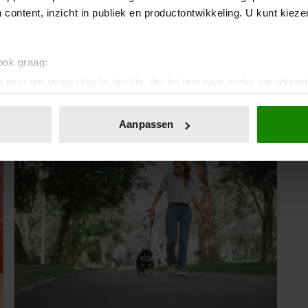
VAN JADE ANNA
 content, inzicht in publiek en productontwikkeling. U kunt kiez
Influencer Jade Anna blijkt een onverwachte
connectie te hebben met Anouk uit ‘De
Bondgenoten’. Die laatste had namelijk bijna
 ook graag:
stage gelopen bij haar lifestylemerk BIYÙ.
 over uw geografische locatie, die tot een paar meter nauwkeuri
eren door het actief te scannen op specifieke eigenschappen (fing
onlijke gegevens worden verwerkt en stel uw voorkeuren in he
Aanpassen
jzigen of intrekken in de Cookieverklaring.
ent en advertenties te personaliseren, om functies voor social
. Ook delen we informatie over uw gebruik van onze site met on
e. Deze partners kunnen deze gegevens combineren met andere i
erzameld op basis van uw gebruik van hun services. U gaat akk