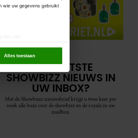
en wie uw gegevens gebruikt
g kan zijn
erprinting)
t
detailgedeelte
in. U kunt uw
Alles toestaan
HET LAATSTE
SHOWBIZZ NIEUWS IN
 media te bieden en om ons
ze partners voor social
UW INBOX?
nformatie die u aan ze heeft
oord met onze cookies als u
Met de Showbuzz-nieuwsbrief krijgt u twee keer per
week alle buzz over de showbizz en de royals in uw
mailbox.