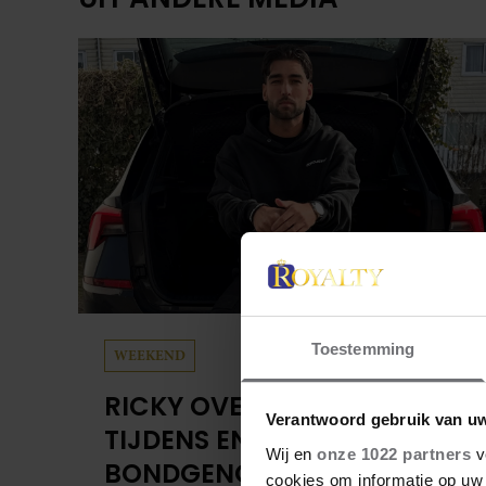
Toestemming
WEEKEND
RICKY OVER ZIJN LEVEN
Verantwoord gebruik van u
TIJDENS EN NA DE
Wij en
onze 1022 partners
v
BONDGENOTEN: ‘IK WAS
cookies om informatie op uw 