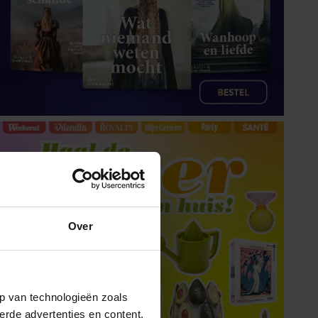
Over
p van technologieën zoals
erde advertenties en content,