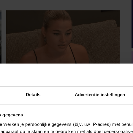
Details
Advertentie-instellingen
PARTY
ANOUK UIT ‘DE
w gegevens
BONDGENOTEN’ WAS BIJNA
erwerken je persoonlijke gegevens (bijv. uw IP-adres) met behul
STAGIAIRE BIJ HET MERK
apparaat op te slaan en te gebruiken met als doel gepersonalise