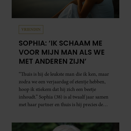
VRIENDIN
SOPHIA: ‘IK SCHAAM ME
VOOR MIJN MAN ALS WE
MET ANDEREN ZIJN’
“Thuis is hij de leukste man die ik ken, maar
zodra we een verjaardag of etentje hebben,
hoop ik stiekem dat hij zich een beetje
inhoudt.” Sophia (38) is al twaalf jaar samen
met haar partner en thuis is hij precies de
man op wie ze verliefd werd: lief, zorgzaam
en grappig. Toch merkt ze dat ze zich steeds
vaker schaamt zodra ze samen onder de