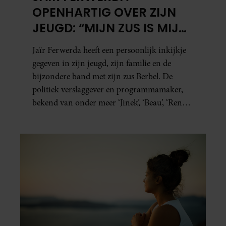
OPENHARTIG OVER ZIJN
JEUGD: “MIJN ZUS IS MIJN
MORELE KOMPAS”
Jaïr Ferwerda heeft een persoonlijk inkijkje
gegeven in zijn jeugd, zijn familie en de
bijzondere band met zijn zus Berbel. De
politiek verslaggever en programmamaker,
bekend van onder meer ‘Jinek’, ‘Beau’, ‘Renze’,
‘Humberto’ en ‘RTL Tonight’, vertelt dat juist
zijn opvoeding de basis vormde voor zijn
carrière. Nog altijd kan hij voor advies bij
zijn zus terecht.