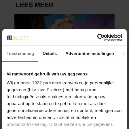
Toestemming
Details
Advertentie-instellingen
Ov
Verantwoord gebruik van uw gegevens
Wij en
onze 1022 partners
verwerken je persoonlijke
gegevens (bijv. uw IP-adres) met behulp van
technologieën zoals cookies om informatie op uw
apparaat op te slaan en te gebruiken met als doel
gepersonaliseerde advertenties en content, metingen aan
advertenties en content, inzicht in publiek en
productontwikkeling. U kunt kiezen wie uw gegevens