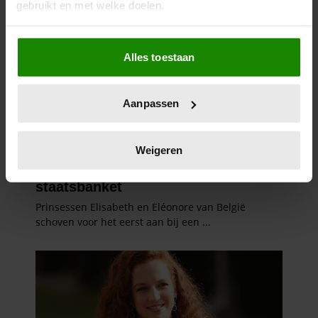
gebruikt en met welke doelen.
Als u het toestaat, willen we ook graag:
Alles toestaan
Informatie verzamelen over uw geografische
locatie, die tot een paar meter nauwkeurig kan zijn
Uw apparaat identificeren door het actief te
Aanpassen
scannen op specifieke eigenschappen (fingerprinting)
Lees meer over hoe uw persoonlijke gegevens worden
verwerkt en stel uw voorkeuren in het
detailgedeelte
in.
Weigeren
U kunt uw toestemming op elk moment wijzigen of
intrekken in de Cookieverklaring.
We gebruiken cookies om content en advertenties te
personaliseren, om functies voor social media te bieden
en om ons websiteverkeer te analyseren. Ook delen we
informatie over uw gebruik van onze site met onze
partners voor social media, adverteren en analyse. Deze
partners kunnen deze gegevens combineren met andere
informatie die u aan ze heeft verstrekt of die ze hebben