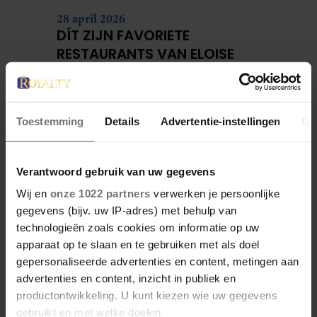
28 april 2026
DÍT ZIJN FAVORIETE
RESTAURANTS VAN ELOISE
Toestemming
Details
Advertentie-instellingen
Ov
Verantwoord gebruik van uw gegevens
Wij en
onze 1022 partners
verwerken je persoonlijke
gegevens (bijv. uw IP-adres) met behulp van
technologieën zoals cookies om informatie op uw
apparaat op te slaan en te gebruiken met als doel
27 april 2026
gepersonaliseerde advertenties en content, metingen aan
KONING WILLEM-ALEXANDER
advertenties en content, inzicht in publiek en
JARIG: ZIJN MOOISTE
productontwikkeling. U kunt kiezen wie uw gegevens
PORTRETTEN DOOR DE JAREN
gebruikt en met welke doelen.