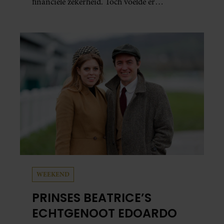
financiële zekerheid. Toch voelde er
vanbinnen al jaren iets niet goed. In een
openhartig interview met ‘MAX Magazine’
vertelt de zanger dat hij lange tijd vooral
overleefde en steeds verder van zijn gevoel
verwijderd raakte.
WEEKEND
PRINSES BEATRICE’S
ECHTGENOOT EDOARDO