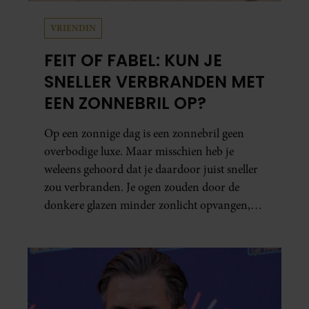
VRIENDIN
FEIT OF FABEL: KUN JE
SNELLER VERBRANDEN MET
EEN ZONNEBRIL OP?
Op een zonnige dag is een zonnebril geen
overbodige luxe. Maar misschien heb je
weleens gehoord dat je daardoor juist sneller
zou verbranden. Je ogen zouden door de
donkere glazen minder zonlicht opvangen,
waardoor je lichaam anders reageert op de
zon. Klinkt ergens logisch, maar klopt het
ook echt? Wij zoeken uit hoe het zit.