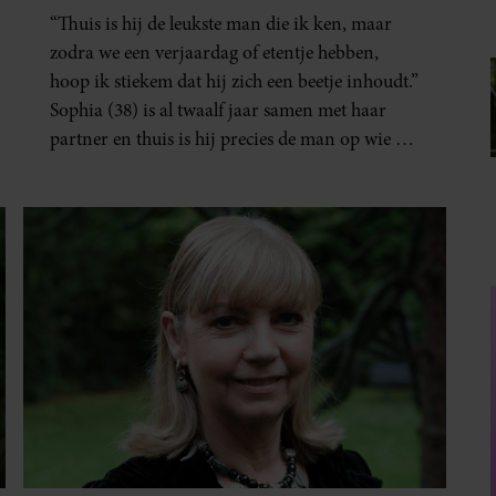
“Thuis is hij de leukste man die ik ken, maar
zodra we een verjaardag of etentje hebben,
hoop ik stiekem dat hij zich een beetje inhoudt.”
Sophia (38) is al twaalf jaar samen met haar
partner en thuis is hij precies de man op wie ze
verliefd werd: lief, zorgzaam en grappig. Toch
merkt ze dat ze zich steeds vaker schaamt zodra
ze samen onder de mensen zijn.