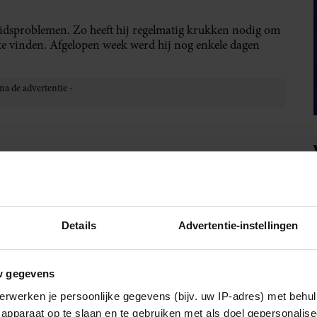
idsproblemen. Zo heeft hij regelmatig krukken nodig om
is te vinden. Afgelopen week werd hij nog enkele dagen
van Royalty
.
Details
Advertentie-instellingen
IA!
w gegevens
erwerken je persoonlijke gegevens (bijv. uw IP-adres) met behul
apparaat op te slaan en te gebruiken met als doel gepersonalise