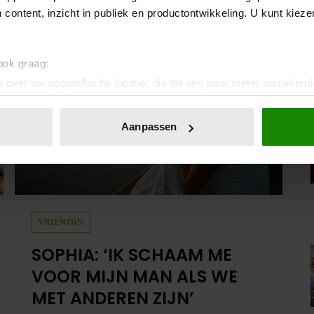
 content, inzicht in publiek en productontwikkeling. U kunt kiez
 ook graag:
 over uw geografische locatie, die tot een paar meter nauwkeuri
eren door het actief te scannen op specifieke eigenschappen (fing
onlijke gegevens worden verwerkt en stel uw voorkeuren in he
Aanpassen
jzigen of intrekken in de Cookieverklaring.
ent en advertenties te personaliseren, om functies voor social
. Ook delen we informatie over uw gebruik van onze site met on
e. Deze partners kunnen deze gegevens combineren met andere i
erzameld op basis van uw gebruik van hun services. U gaat akk
VRIENDIN
SOPHIA: ‘IK SCHAAM ME
VOOR MIJN MAN ALS WE
MET ANDEREN ZIJN’