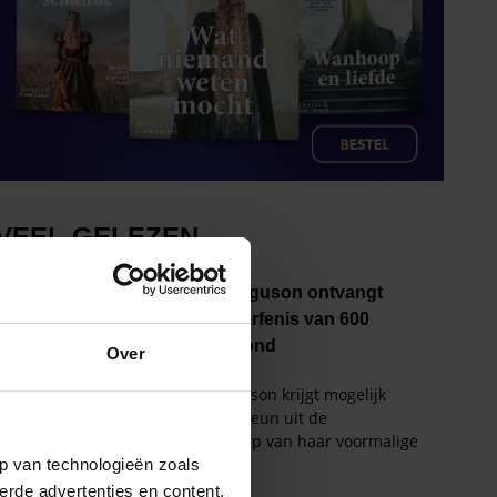
Over
p van technologieën zoals
erde advertenties en content,