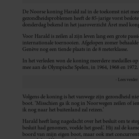
De Noorse koning Harald zal in de toekomst niet meer 
gezondheidsproblemen heeft de 85-jarige vorst besloten
donderdag bekend in het jaaroverzicht Året med ko
Voor Harald is zeilen al zijn leven lang een grote passi
internationale toernooien. Afgelopen zomer behaalde 
Genève nog een tiende plaats in de 8 meterklasse.
In het verleden won de koning meerdere medailles op
mee aan de Olympische Spelen, in 1964, 1968 en 1972.
Volgens de koning is het vanwege zijn gezondheid nie
boot. ‘Misschien ga ik nog in Noorwegen zeilen of iema
ik nog naar het buitenland zal reizen.’
Harald heeft lang nagedacht over het besluit om te sto
besluit had genomen, voelde het goed.’. Hij zal de ka
boord van mijn eigen boot, maar ook met concurrenten