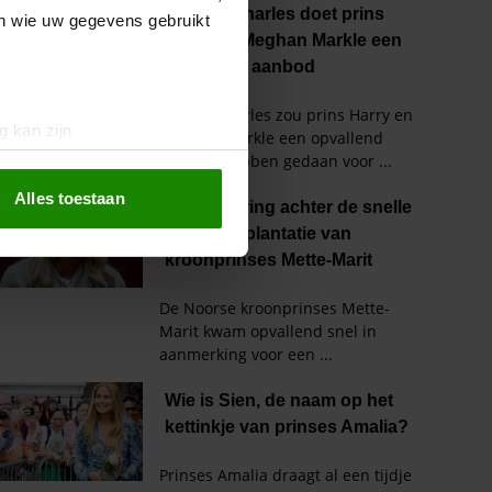
en wie uw gegevens gebruikt
g kan zijn
erprinting)
t
detailgedeelte
in. U kunt uw
Alles toestaan
 media te bieden en om ons
ze partners voor social
nformatie die u aan ze heeft
oord met onze cookies als u