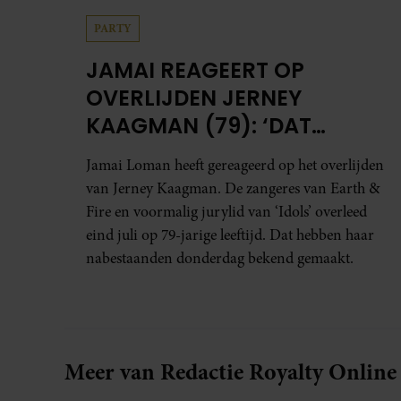
PARTY
JAMAI REAGEERT OP
OVERLIJDEN JERNEY
KAAGMAN (79): ‘DAT
VERTROUWEN ZAL IK NOOIT
Jamai Loman heeft gereageerd op het overlijden
VERGETEN’
van Jerney Kaagman. De zangeres van Earth &
Fire en voormalig jurylid van ‘Idols’ overleed
eind juli op 79-jarige leeftijd. Dat hebben haar
nabestaanden donderdag bekend gemaakt.
Meer van Redactie Royalty Online