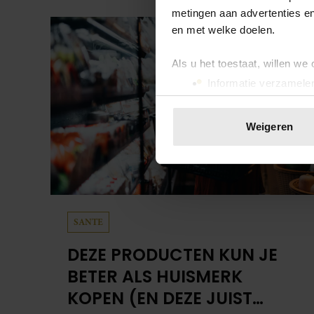
metingen aan advertenties en
en met welke doelen.
Als u het toestaat, willen we
Informatie verzamelen
Uw apparaat identific
Lees meer over hoe uw perso
Weigeren
toestemming op elk moment wi
We gebruiken cookies om cont
websiteverkeer te analyseren
media, adverteren en analys
verstrekt of die ze hebben v
SANTE
onze website blijft gebruiken.
DEZE PRODUCTEN KUN JE
BETER ALS HUISMERK
KOPEN (EN DEZE JUIST