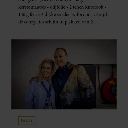
kerstomaatjes • olijfolie • 2 tenen knoflook •
150 g feta • 4 dikke sneden witbrood 1. Snijd
de courgettes schuin in plakken van 2
centimeter dik. Halveer de tomaatjes. Pel en
hak de knoflook. 2. Verhit een scheut olie
in…
PARTY