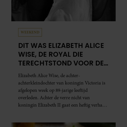
WEEKEND
DIT WAS ELIZABETH ALICE
WISE, DE ROYAL DIE
TERECHTSTOND VOOR DE
DOOD VAN HAAR BABY
Elizabeth Alice Wise, de achter-
achterkleindochter van koningin Victoria is
afgelopen week op 89-jarige leeftijd
overleden. Achter de verre nicht van
koningin Elizabeth II gaat een heftig verhaal
schuil. Zo zag haar leven eruit.