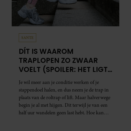
SANTE
DÍT IS WAAROM
TRAPLOPEN ZO ZWAAR
VOELT (SPOILER: HET LIGT
NIET AAN JE CONDITIE)
Je wil meer aan je conditie werken of je
stappendoel halen, en dus neem je de trap in
plaats van de roltrap of lift. Maar halverwege
begin je al met hijgen. Dit terwijl je van een
half uur wandelen geen last hebt. Hoe kan
dat?