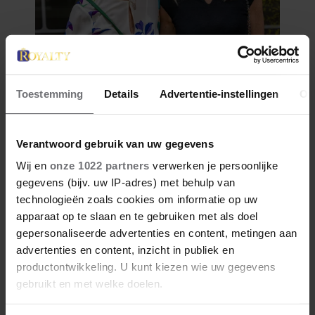
Toestemming
Details
Advertentie-instellingen
Ov
Verantwoord gebruik van uw gegevens
Wij en
onze 1022 partners
verwerken je persoonlijke
gegevens (bijv. uw IP-adres) met behulp van
technologieën zoals cookies om informatie op uw
apparaat op te slaan en te gebruiken met als doel
gepersonaliseerde advertenties en content, metingen aan
advertenties en content, inzicht in publiek en
productontwikkeling. U kunt kiezen wie uw gegevens
gebruikt en met welke doelen.