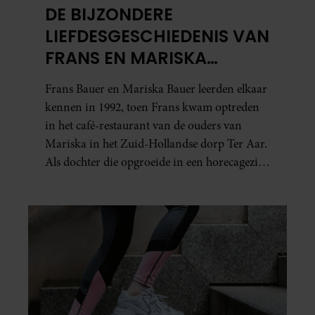
DE BIJZONDERE
LIEFDESGESCHIEDENIS VAN
FRANS EN MARISKA
BAUER: OOK IN BED
Frans Bauer en Mariska Bauer leerden elkaar
ELKAARS EERSTE
kennen in 1992, toen Frans kwam optreden
in het café-restaurant van de ouders van
Mariska in het Zuid-Hollandse dorp Ter Aar.
Als dochter die opgroeide in een horecagezin
hielp Mariska vaak mee in de bediening.