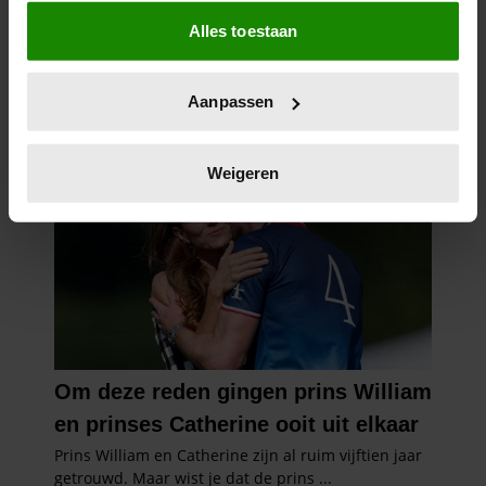
Als u het toestaat, willen we ook graag:
Alles toestaan
Informatie verzamelen over uw geografische
locatie, die tot een paar meter nauwkeurig kan zijn
Uw apparaat identificeren door het actief te
Aanpassen
scannen op specifieke eigenschappen (fingerprinting)
Lees meer over hoe uw persoonlijke gegevens worden
verwerkt en stel uw voorkeuren in het
detailgedeelte
in.
Weigeren
U kunt uw toestemming op elk moment wijzigen of
intrekken in de Cookieverklaring.
We gebruiken cookies om content en advertenties te
personaliseren, om functies voor social media te bieden
en om ons websiteverkeer te analyseren. Ook delen we
informatie over uw gebruik van onze site met onze
partners voor social media, adverteren en analyse. Deze
partners kunnen deze gegevens combineren met andere
informatie die u aan ze heeft verstrekt of die ze hebben
verzameld op basis van uw gebruik van hun services. U
gaat akkoord met onze cookies als u onze website blijft