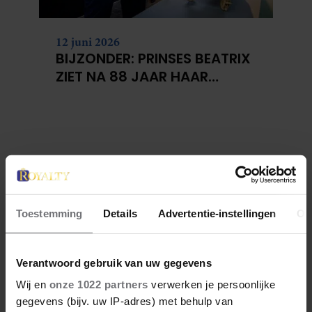
12 juni 2026
BIJZONDER: PRINSES BEATRIX
ZIET NA 88 JAAR HAAR
VERDWENEN WIEG TERUG
Toestemming
Details
Advertentie-instellingen
Ov
Verantwoord gebruik van uw gegevens
Wij en
onze 1022 partners
verwerken je persoonlijke
gegevens (bijv. uw IP-adres) met behulp van