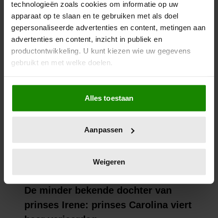
technologieën zoals cookies om informatie op uw
apparaat op te slaan en te gebruiken met als doel
gepersonaliseerde advertenties en content, metingen aan
advertenties en content, inzicht in publiek en
productontwikkeling. U kunt kiezen wie uw gegevens
gebruikt en met welke doelen.
Als u het toestaat, willen we ook graag:
Alles toestaan
Informatie verzamelen over uw geografische
locatie, die tot een paar meter nauwkeurig kan zijn
Uw apparaat identificeren door het actief te
Aanpassen
scannen op specifieke eigenschappen (fingerprinting)
Lees meer over hoe uw persoonlijke gegevens worden
verwerkt en stel uw voorkeuren in het
detailgedeelte
in.
Weigeren
U kunt uw toestemming op elk moment wijzigen of
intrekken in de Cookieverklaring.
We gebruiken cookies om content en advertenties te
personaliseren, om functies voor social media te bieden