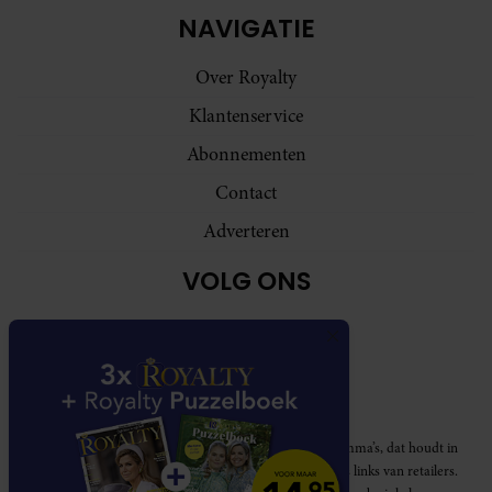
NAVIGATIE
Over Royalty
Klantenservice
Abonnementen
Contact
Adverteren
VOLG ONS
Royalty participeert in diverse affiliate marketing programma’s, dat houdt in
dat Royalty commissies ontvangt voor aankopen middels links van retailers.