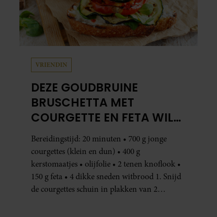
VRIENDIN
DEZE GOUDBRUINE
BRUSCHETTA MET
COURGETTE EN FETA WIL
JE METEEN MAKEN
Bereidingstijd: 20 minuten • 700 g jonge
courgettes (klein en dun) • 400 g
kerstomaatjes • olijfolie • 2 tenen knoflook •
150 g feta • 4 dikke sneden witbrood 1. Snijd
de courgettes schuin in plakken van 2
centimeter dik. Halveer de tomaatjes. Pel en
hak de knoflook. 2. Verhit een scheut olie