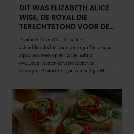
DIT WAS ELIZABETH ALICE
WISE, DE ROYAL DIE
TERECHTSTOND VOOR DE
DOOD VAN HAAR BABY
Elizabeth Alice Wise, de achter-
achterkleindochter van koningin Victoria is
afgelopen week op 89-jarige leeftijd
overleden. Achter de verre nicht van
koningin Elizabeth II gaat een heftig verhaal
schuil. Zo zag haar leven eruit.