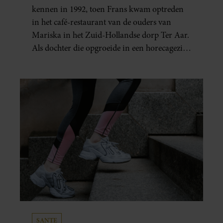
ELKAARS EERSTE
kennen in 1992, toen Frans kwam optreden
in het café-restaurant van de ouders van
Mariska in het Zuid-Hollandse dorp Ter Aar.
Als dochter die opgroeide in een horecagezin
hielp Mariska vaak mee in de bediening.
SANTE