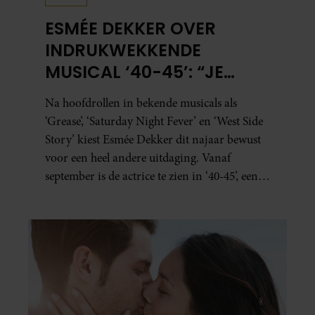
ESMÉE DEKKER OVER
INDRUKWEKKENDE
MUSICAL ‘40-45’: “JE
BESEFT INEENS HOE
Na hoofdrollen in bekende musicals als
KOSTBAAR VRIJHEID IS”
‘Grease’, ‘Saturday Night Fever’ en ‘West Side
Story’ kiest Esmée Dekker dit najaar bewust
voor een heel andere uitdaging. Vanaf
september is de actrice te zien in ‘40-45’, een
indrukwekkende spektakelmusical over de
Tweede Wereldoorlog. Volgens Esmée is het
een voorstelling die niet alleen raakt, maar
het publiek ook aan het denken zet.