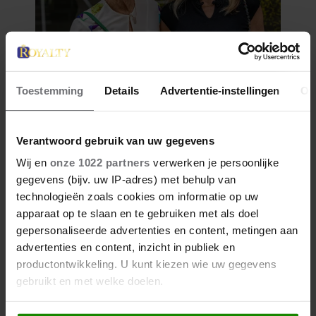
Toestemming
Details
Advertentie-instellingen
Ov
Verantwoord gebruik van uw gegevens
Wij en
onze 1022 partners
verwerken je persoonlijke
gegevens (bijv. uw IP-adres) met behulp van
technologieën zoals cookies om informatie op uw
apparaat op te slaan en te gebruiken met als doel
gepersonaliseerde advertenties en content, metingen aan
advertenties en content, inzicht in publiek en
productontwikkeling. U kunt kiezen wie uw gegevens
gebruikt en met welke doelen.
Als u het toestaat, willen we ook graag: