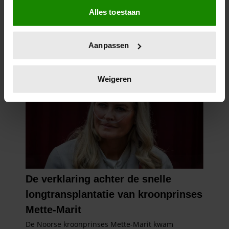
Alles toestaan
Informatie verzamelen over uw geografische
locatie, die tot een paar meter nauwkeurig kan zijn
Uw apparaat identificeren door het actief te
Aanpassen
scannen op specifieke eigenschappen (fingerprinting)
Lees meer over hoe uw persoonlijke gegevens worden
verwerkt en stel uw voorkeuren in het
detailgedeelte
in.
Weigeren
U kunt uw toestemming op elk moment wijzigen of
intrekken in de Cookieverklaring.
We gebruiken cookies om content en advertenties te
personaliseren, om functies voor social media te bieden
en om ons websiteverkeer te analyseren. Ook delen we
informatie over uw gebruik van onze site met onze
partners voor social media, adverteren en analyse. Deze
partners kunnen deze gegevens combineren met andere
informatie die u aan ze heeft verstrekt of die ze hebben
verzameld op basis van uw gebruik van hun services. U
gaat akkoord met onze cookies als u onze website blijft