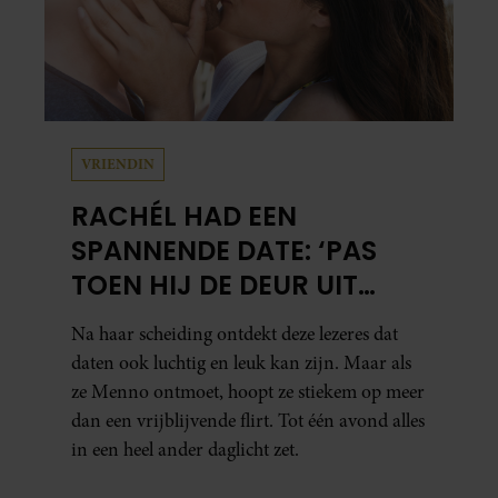
VRIENDIN
RACHÉL HAD EEN
SPANNENDE DATE: ‘PAS
TOEN HIJ DE DEUR UIT
WAS, BESEFTE IK WAT ER
Na haar scheiding ontdekt deze lezeres dat
ECHT WAS GEBEURD’
daten ook luchtig en leuk kan zijn. Maar als
ze Menno ontmoet, hoopt ze stiekem op meer
dan een vrijblijvende flirt. Tot één avond alles
in een heel ander daglicht zet.