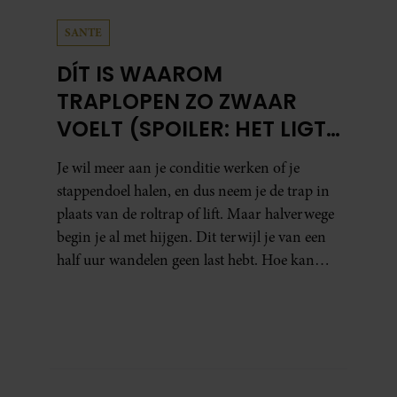
SANTE
DÍT IS WAAROM
TRAPLOPEN ZO ZWAAR
VOELT (SPOILER: HET LIGT
NIET AAN JE CONDITIE)
Je wil meer aan je conditie werken of je
stappendoel halen, en dus neem je de trap in
plaats van de roltrap of lift. Maar halverwege
begin je al met hijgen. Dit terwijl je van een
half uur wandelen geen last hebt. Hoe kan
dat?