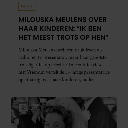
PARTY
MILOUSKA MEULENS OVER
HAAR KINDEREN: “IK BEN
HET MEEST TROTS OP HEN”
Milouska Meulens heeft een druk leven als
radio- en tv-presentator, maar haar grootste
trots ligt niet op televisie. In een interview
met Vriendin vertelt de 53-jarige presentatrice
openhartig over haar kinderen, ouder
worden en haar nieuwe kinderboek Chill.
Ook blikt ze terug op haar jeugd en deelt ze
welke levenslessen haar vandaag de dag het
meest bezighouden.