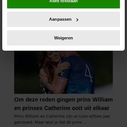
Alles toestaan
Informatie verzamelen over uw geografische
locatie, die tot een paar meter nauwkeurig kan zijn
Uw apparaat identificeren door het actief te
Aanpassen
scannen op specifieke eigenschappen (fingerprinting)
Lees meer over hoe uw persoonlijke gegevens worden
verwerkt en stel uw voorkeuren in het
detailgedeelte
in.
Weigeren
U kunt uw toestemming op elk moment wijzigen of
intrekken in de Cookieverklaring.
We gebruiken cookies om content en advertenties te
personaliseren, om functies voor social media te bieden
en om ons websiteverkeer te analyseren. Ook delen we
informatie over uw gebruik van onze site met onze
partners voor social media, adverteren en analyse. Deze
partners kunnen deze gegevens combineren met andere
informatie die u aan ze heeft verstrekt of die ze hebben
verzameld op basis van uw gebruik van hun services. U
gaat akkoord met onze cookies als u onze website blijft
gebruiken.