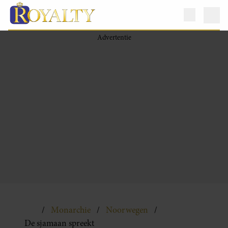
Monarchie
Noorwegen
De sjamaan spreekt