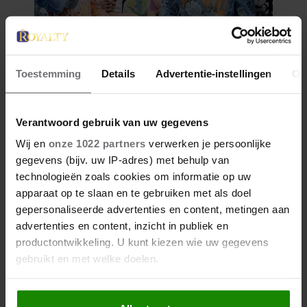
Toestemming
Details
Advertentie-instellingen
Ov
Verantwoord gebruik van uw gegevens
Wij en
onze 1022 partners
verwerken je persoonlijke
gegevens (bijv. uw IP-adres) met behulp van
technologieën zoals cookies om informatie op uw
apparaat op te slaan en te gebruiken met als doel
gepersonaliseerde advertenties en content, metingen aan
advertenties en content, inzicht in publiek en
productontwikkeling. U kunt kiezen wie uw gegevens
gebruikt en met welke doelen.
Als u het toestaat, willen we ook graag: