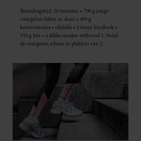
JE METEEN MAKEN
Bereidingstijd: 20 minuten • 700 g jonge
courgettes (klein en dun) • 400 g
kerstomaatjes • olijfolie • 2 tenen knoflook •
150 g feta • 4 dikke sneden witbrood 1. Snijd
de courgettes schuin in plakken van 2
centimeter dik. Halveer de tomaatjes. Pel en
hak de knoflook. 2. Verhit een scheut olie
in…