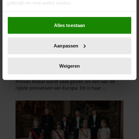
gebruikt en met welke doelen.
Als u het toestaat, willen we ook graag:
Alles toestaan
Informatie verzamelen over uw geografische
locatie, die tot een paar meter nauwkeurig kan zijn
Uw apparaat identificeren door het actief te
Aanpassen
scannen op specifieke eigenschappen (fingerprinting)
Lees meer over hoe uw persoonlijke gegevens worden
verwerkt en stel uw voorkeuren in het
detailgedeelte
in.
Weigeren
U kunt uw toestemming op elk moment wijzigen of
intrekken in de Cookieverklaring.
We gebruiken cookies om content en advertenties te
personaliseren, om functies voor social media te bieden
en om ons websiteverkeer te analyseren. Ook delen we
informatie over uw gebruik van onze site met onze
partners voor social media, adverteren en analyse. Deze
partners kunnen deze gegevens combineren met andere