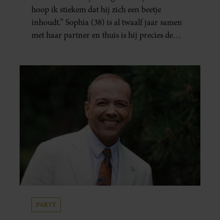
hoop ik stiekem dat hij zich een beetje
inhoudt.” Sophia (38) is al twaalf jaar samen
met haar partner en thuis is hij precies de
man op wie ze verliefd werd: lief, zorgzaam
en grappig. Toch merkt ze dat ze zich steeds
vaker schaamt zodra ze samen onder de
mensen zijn.
PARTY