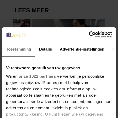
Toestemming
Details
Advertentie-instellingen
Ov
Verantwoord gebruik van uw gegevens
Wij en
onze 1022 partners
verwerken je persoonlijke
gegevens (bijv. uw IP-adres) met behulp van
technologieën zoals cookies om informatie op uw
apparaat op te slaan en te gebruiken met als doel
gepersonaliseerde advertenties en content, metingen aan
advertenties en content, inzicht in publiek en
productontwikkeling. U kunt kiezen wie uw gegevens