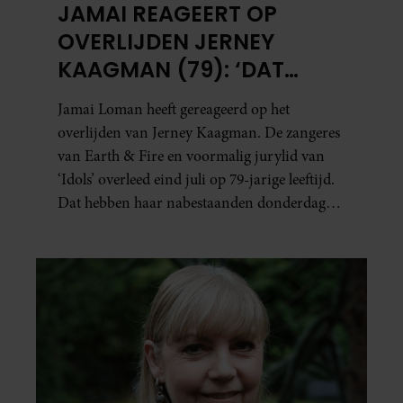
JAMAI REAGEERT OP
OVERLIJDEN JERNEY
KAAGMAN (79): ‘DAT
VERTROUWEN ZAL IK
Jamai Loman heeft gereageerd op het
NOOIT VERGETEN’
overlijden van Jerney Kaagman. De zangeres
van Earth & Fire en voormalig jurylid van
‘Idols’ overleed eind juli op 79-jarige leeftijd.
Dat hebben haar nabestaanden donderdag
bekend gemaakt.