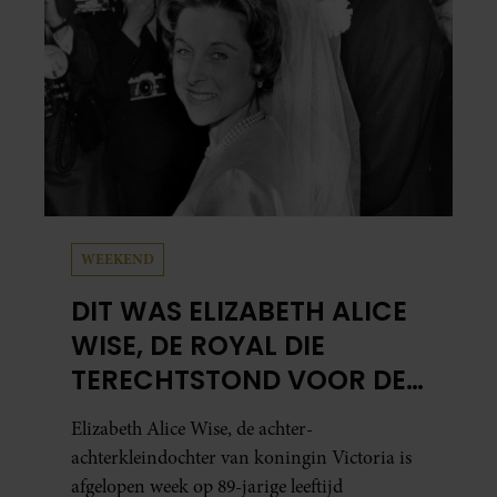
WEEKEND
DIT WAS ELIZABETH ALICE
WISE, DE ROYAL DIE
TERECHTSTOND VOOR DE
DOOD VAN HAAR BABY
Elizabeth Alice Wise, de achter-
achterkleindochter van koningin Victoria is
afgelopen week op 89-jarige leeftijd