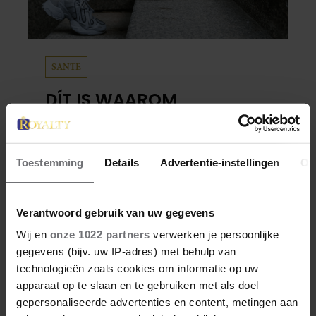
SANTE
DÍT IS WAAROM
TRAPLOPEN ZO ZWAAR
VOELT (SPOILER: HET LIGT
NIET AAN JE CONDITIE)
Toestemming
Details
Advertentie-instellingen
Ov
Je wil meer aan je conditie werken of je
stappendoel halen, en dus neem je de trap in
plaats van de roltrap of lift. Maar halverwege
Verantwoord gebruik van uw gegevens
begin je al met hijgen. Dit terwijl je van een
Wij en
onze 1022 partners
verwerken je persoonlijke
half uur wandelen geen last hebt. Hoe kan
gegevens (bijv. uw IP-adres) met behulp van
dat?
technologieën zoals cookies om informatie op uw
apparaat op te slaan en te gebruiken met als doel
gepersonaliseerde advertenties en content, metingen aan