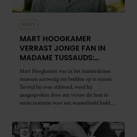
PARTY
MART HOOGKAMER
VERRAST JONGE FAN IN
MADAME TUSSAUDS:
ONTROEREND MOMENT
Mart Hoogkamer was in het Amsterdamse
EINDIGT IN TRANEN
museum aanwezig om beelden op te nemen.
Terwijl hij even stilstond, werd hij
aangesproken door een vrouw die hem in
eerste instantie voor een wassenbeeld hield.
Toen ze ontdekte dat het écht Mart was, vroeg
ze hem of hij nog heel even wilde blijven
staan. Haar zoontje was namelijk…