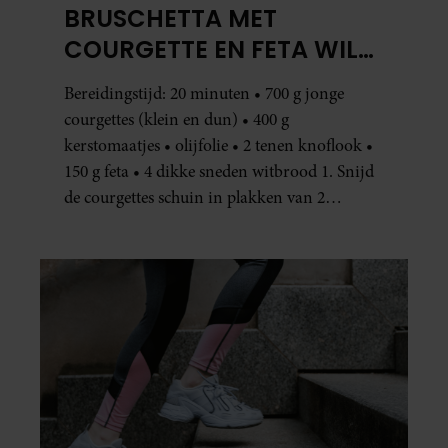
BRUSCHETTA MET
COURGETTE EN FETA WIL
JE METEEN MAKEN
Bereidingstijd: 20 minuten • 700 g jonge
courgettes (klein en dun) • 400 g
kerstomaatjes • olijfolie • 2 tenen knoflook •
150 g feta • 4 dikke sneden witbrood 1. Snijd
de courgettes schuin in plakken van 2
centimeter dik. Halveer de tomaatjes. Pel en
hak de knoflook. 2. Verhit een scheut olie
in…