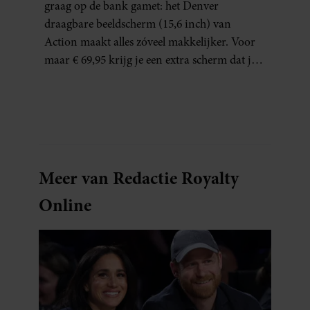
THUISWERKERS ÉN BINGE-
graag op de bank gamet: het Denver
WATCHERS
draagbare beeldscherm (15,6 inch) van
Action maakt alles zóveel makkelijker. Voor
maar € 69,95 krijg je een extra scherm dat je
letterlijk overal mee naartoe kunt nemen…
en dat is in tijden van hybride werken echt
geen overbodige luxe.
Meer van Redactie Royalty
Online