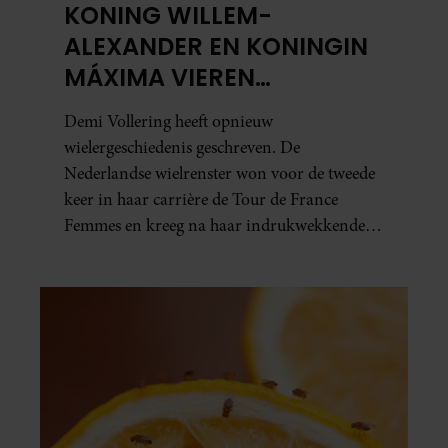
KONING WILLEM-
ALEXANDER EN KONINGIN
MÁXIMA VIEREN
HISTORISCHE ZEGE DEMI
Demi Vollering heeft opnieuw
VOLLERING OP TOUR DE
wielergeschiedenis geschreven. De
FRANCE FEMMES
Nederlandse wielrenster won voor de tweede
keer in haar carrière de Tour de France
Femmes en kreeg na haar indrukwekkende
prestatie zelfs koninklijke felicitaties.