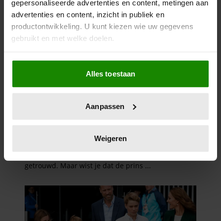
gepersonaliseerde advertenties en content, metingen aan
advertenties en content, inzicht in publiek en
productontwikkeling. U kunt kiezen wie uw gegevens
gebruikt en met welke doelen.
Als u het toestaat, willen we ook graag:
Alles toestaan
Informatie verzamelen over uw geografische
locatie, die tot een paar meter nauwkeurig kan zijn
Uw apparaat identificeren door het actief te
Aanpassen
scannen op specifieke eigenschappen (fingerprinting)
Lees meer over hoe uw persoonlijke gegevens worden
verwerkt en stel uw voorkeuren in het
detailgedeelte
in.
Weigeren
U kunt uw toestemming op elk moment wijzigen of
intrekken in de Cookieverklaring.
We gebruiken cookies om content en advertenties te
personaliseren, om functies voor social media te bieden
en om ons websiteverkeer te analyseren. Ook delen we
informatie over uw gebruik van onze site met onze