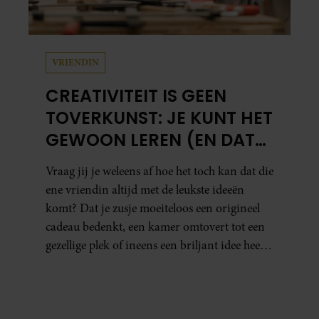
VRIENDIN
CREATIVITEIT IS GEEN
TOVERKUNST: JE KUNT HET
GEWOON LEREN (EN DAT
DOE JE ZO)
Vraag jij je weleens af hoe het toch kan dat die
ene vriendin altijd met de leukste ideeën
komt? Dat je zusje moeiteloos een origineel
cadeau bedenkt, een kamer omtovert tot een
gezellige plek of ineens een briljant idee heeft
voor een feestje? Of dat je buurman van een
oude plantenpot een hippe lamp weet te
maken, terwijl jij om de haverklap naar je