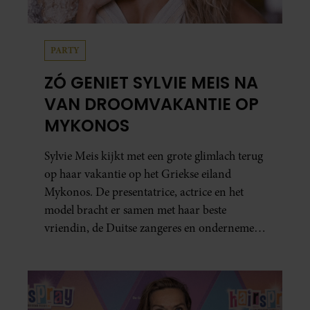
PARTY
ZÓ GENIET SYLVIE MEIS NA
VAN DROOMVAKANTIE OP
MYKONOS
Sylvie Meis kijkt met een grote glimlach terug
op haar vakantie op het Griekse eiland
Mykonos. De presentatrice, actrice en het
model bracht er samen met haar beste
vriendin, de Duitse zangeres en ondernemer
Beate van Baal, een week door. Op sociale
media deelt Sylvie Meis prachtige foto’s van de
zonovergoten bestemming én vertelt ze hoe
bijzonder de reis voor haar is geweest.