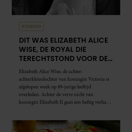
WEEKEND
DIT WAS ELIZABETH ALICE
WISE, DE ROYAL DIE
TERECHTSTOND VOOR DE
DOOD VAN HAAR BABY
Elizabeth Alice Wise, de achter-
achterkleindochter van koningin Victoria is
afgelopen week op 89-jarige leeftijd
overleden. Achter de verre nicht van
koningin Elizabeth II gaat een heftig verhaal
schuil. Zo zag haar leven eruit.