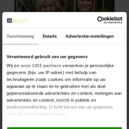
Toestemming
Details
Advertentie-instellingen
Ov
Verantwoord gebruik van uw gegevens
Wij en
onze 1022 partners
verwerken je persoonlijke
gegevens (bijv. uw IP-adres) met behulp van
technologieën zoals cookies om informatie op uw
apparaat op te slaan en te gebruiken met als doel
gepersonaliseerde advertenties en content, metingen aan
advertenties en content, inzicht in publiek en
productontwikkeling. U kunt kiezen wie uw gegevens
gebruikt en met welke doelen.
Als u het toestaat, willen we ook graag: