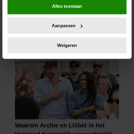
Alles toestaan
Informatie verzamelen over uw geografische
locatie, die tot een paar meter nauwkeurig kan zijn
Uw apparaat identificeren door het actief te
Aanpassen
scannen op specifieke eigenschappen (fingerprinting)
Lees meer over hoe uw persoonlijke gegevens worden
verwerkt en stel uw voorkeuren in het
detailgedeelte
in.
Weigeren
U kunt uw toestemming op elk moment wijzigen of
intrekken in de Cookieverklaring.
We gebruiken cookies om content en advertenties te
personaliseren, om functies voor social media te bieden
en om ons websiteverkeer te analyseren. Ook delen we
informatie over uw gebruik van onze site met onze
partners voor social media, adverteren en analyse. Deze
partners kunnen deze gegevens combineren met andere
informatie die u aan ze heeft verstrekt of die ze hebben
verzameld op basis van uw gebruik van hun services. U
gaat akkoord met onze cookies als u onze website blijft