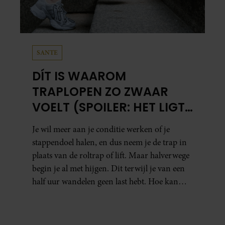
SANTE
DÍT IS WAAROM
TRAPLOPEN ZO ZWAAR
VOELT (SPOILER: HET LIGT
NIET AAN JE CONDITIE)
Je wil meer aan je conditie werken of je
stappendoel halen, en dus neem je de trap in
plaats van de roltrap of lift. Maar halverwege
begin je al met hijgen. Dit terwijl je van een
half uur wandelen geen last hebt. Hoe kan
dat?