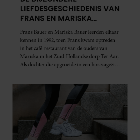
LIEFDESGESCHIEDENIS VAN
FRANS EN MARISKA
BAUER: OOK IN BED
Frans Bauer en Mariska Bauer leerden elkaar
ELKAARS EERSTE
kennen in 1992, toen Frans kwam optreden
in het café-restaurant van de ouders van
Mariska in het Zuid-Hollandse dorp Ter Aar.
Als dochter die opgroeide in een horecagezin
hielp Mariska vaak mee in de bediening.