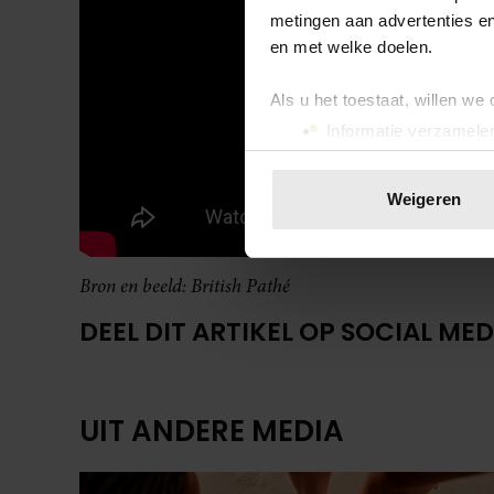
metingen aan advertenties en
en met welke doelen.
Als u het toestaat, willen we
Informatie verzamelen
Uw apparaat identific
Lees meer over hoe uw perso
Weigeren
toestemming op elk moment wi
We gebruiken cookies om cont
Bron en beeld: British Path
é
websiteverkeer te analyseren
media, adverteren en analys
DEEL DIT ARTIKEL OP SOCIAL MED
verstrekt of die ze hebben v
onze website blijft gebruiken.
UIT ANDERE MEDIA