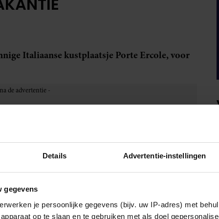
AKANTIE
nnige Italiaanse kustplaatsje Porte Ercole, voor
e hij
De Gelukkige Olifant
noemde. Het gebouw is 4 jaar
eeld uit 1968.
 prinses Beatrix en prins Claus, en de een jaar oude
Details
Advertentie-instellingen
w gegevens
erwerken je persoonlijke gegevens (bijv. uw IP-adres) met behul
apparaat op te slaan en te gebruiken met als doel gepersonalise