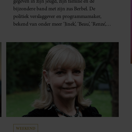
gegeven in zijn jeugd, zijn familie en de
bijzondere band met zijn zus Berbel. De
politiek verslaggever en programmamaker,
bekend van onder meer ‘Jinek’, ‘Beau’, ‘Renze’,
‘Humberto’ en ‘RTL Tonight’, vertelt dat juist
zijn opvoeding de basis vormde voor zijn
carrière. Nog altijd kan hij voor advies bij zijn
zus terecht.
WEEKEND