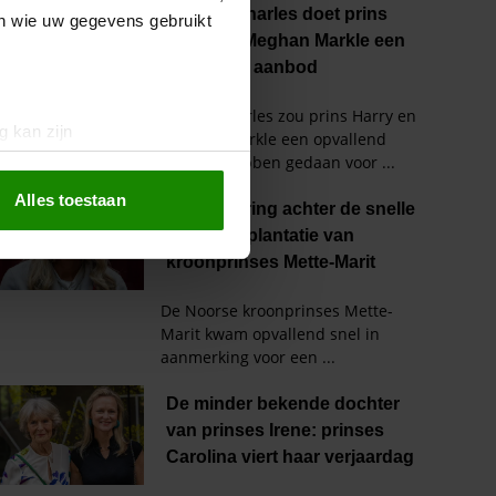
en wie uw gegevens gebruikt
g kan zijn
erprinting)
t
detailgedeelte
in. U kunt uw
Alles toestaan
 media te bieden en om ons
ze partners voor social
nformatie die u aan ze heeft
oord met onze cookies als u