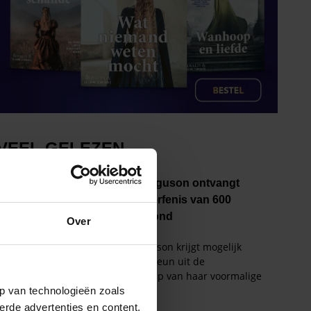
Over
p van technologieën zoals
erde advertenties en content,