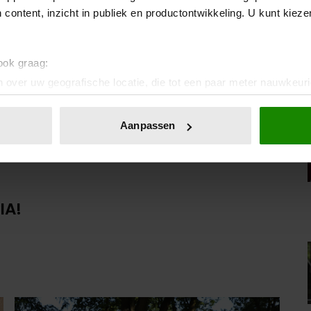
 content, inzicht in publiek en productontwikkeling. U kunt kiez
 ook graag:
 over uw geografische locatie, die tot een paar meter nauwkeuri
eren door het actief te scannen op specifieke eigenschappen (fing
onlijke gegevens worden verwerkt en stel uw voorkeuren in he
Aanpassen
jzigen of intrekken in de Cookieverklaring.
ent en advertenties te personaliseren, om functies voor social
. Ook delen we informatie over uw gebruik van onze site met on
e. Deze partners kunnen deze gegevens combineren met andere i
IA!
erzameld op basis van uw gebruik van hun services. U gaat akk