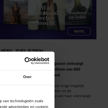
Over
p van technologieën zoals
erde advertenties en content,