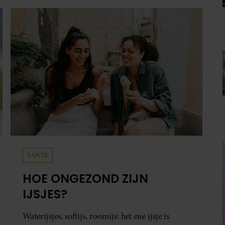
interview met ‘MAX Magazine’ vertelt de
zanger dat hij lange tijd vooral overleefde en
steeds verder van zijn gevoel verwijderd raakte.
SANTE
HOE ONGEZOND ZIJN
IJSJES?
Waterijsjes, softijs, roomijs: het ene ijsje is