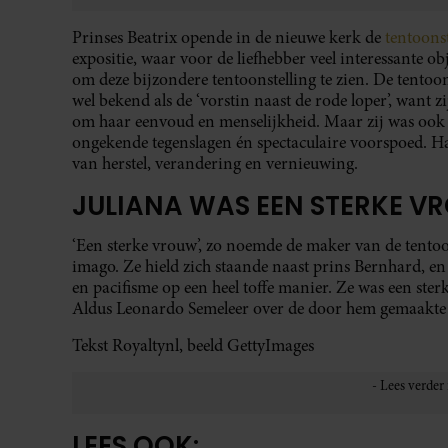
Prinses Beatrix opende in de nieuwe kerk de
tentoonst
expositie, waar voor de liefhebber veel interessante obj
om deze bijzondere tentoonstelling te zien. De tentoon
wel bekend als de ‘vorstin naast de rode loper’, want 
om haar eenvoud en menselijkheid. Maar zij was ook 
ongekende tegenslagen én spectaculaire voorspoed. Haa
van herstel, verandering en vernieuwing.
JULIANA WAS EEN STERKE V
‘Een sterke vrouw’, zo noemde de maker van de tentoo
imago. Ze hield zich staande naast prins Bernhard, en
en pacifisme op een heel toffe manier. Ze was een sterk
Aldus Leonardo Semeleer over de door hem gemaakte t
Tekst Royaltynl, beeld GettyImages
LEES OOK: