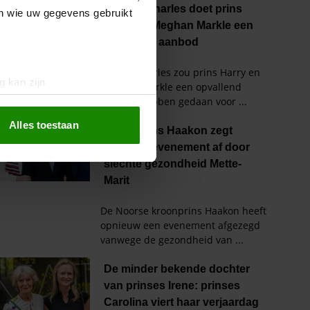
en wie uw gegevens gebruikt
g kan zijn
erprinting)
t
detailgedeelte
in. U kunt uw
Alles toestaan
 media te bieden en om ons
ze partners voor social
nformatie die u aan ze heeft
oord met onze cookies als u