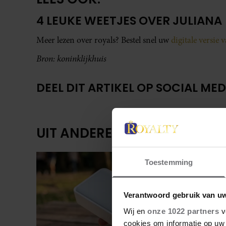
4 LEUKE WEETJES OVER JULIANA
Meer lezen over royals? Bestel snel uw
digitale versie 
Bron: koninklijkhuis
DEEL DIT ARTIKEL OP SOCIAL MED
UIT ANDERE MEDIA
Toestemming
Verantwoord gebruik van u
Wij en
onze 1022 partners
v
cookies om informatie op uw 