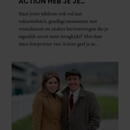
ACTION HEB JE JE
FAVORIETE FOTO’S BINNEN
Staat jouw telefoon ook vol met
ÉÉN MINUUT IN HANDEN
vakantiefoto’s, gezellige momenten met
vriendinnen en andere herinneringen die je
eigenlijk nooit meer terugkijkt? Met deze
mini fotoprinter van Action geef je ze
eindelijk een plekje buiten je camerarol. En
het leuke: binnen één minuut heb je jouw foto
al in handen.