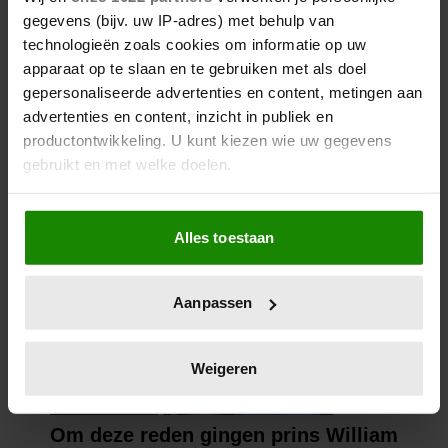
gegevens (bijv. uw IP-adres) met behulp van
technologieën zoals cookies om informatie op uw
apparaat op te slaan en te gebruiken met als doel
gepersonaliseerde advertenties en content, metingen aan
advertenties en content, inzicht in publiek en
productontwikkeling. U kunt kiezen wie uw gegevens
gebruikt en met welke doelen.
Als u het toestaat, willen we ook graag:
Alles toestaan
Informatie verzamelen over uw geografische
locatie, die tot een paar meter nauwkeurig kan zijn
Uw apparaat identificeren door het actief te
Aanpassen
scannen op specifieke eigenschappen (fingerprinting)
Lees meer over hoe uw persoonlijke gegevens worden
verwerkt en stel uw voorkeuren in het
detailgedeelte
in.
Weigeren
U kunt uw toestemming op elk moment wijzigen of
intrekken in de Cookieverklaring.