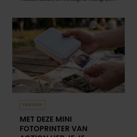
plekken uit hun gezamenlijke verleden.
Vooral de woning aan de Lange
Leidsedwarsstraat roept een stortvloed aan
herinneringen op. Daar begon hun leven
samen en werd dochter Lola geboren.
VRIENDIN
MET DEZE MINI
FOTOPRINTER VAN