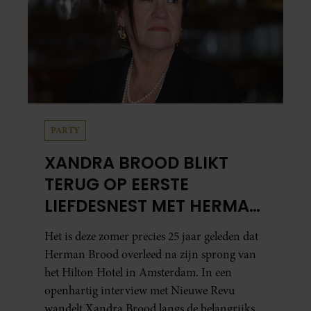
PARTY
XANDRA BROOD BLIKT
TERUG OP EERSTE
LIEFDESNEST MET HERMAN
BROOD: “HIER IS LOLA
Het is deze zomer precies 25 jaar geleden dat
GEBOREN”
Herman Brood overleed na zijn sprong van
het Hilton Hotel in Amsterdam. In een
openhartig interview met Nieuwe Revu
wandelt Xandra Brood langs de belangrijkste