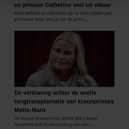
We gebruiken cookies om content en advertenties te
personaliseren, om functies voor social media te bieden
en om ons websiteverkeer te analyseren. Ook delen we
informatie over uw gebruik van onze site met onze
partners voor social media, adverteren en analyse. Deze
partners kunnen deze gegevens combineren met andere
informatie die u aan ze heeft verstrekt of die ze hebben
verzameld op basis van uw gebruik van hun services. U
gaat akkoord met onze cookies als u onze website blijft
gebruiken.