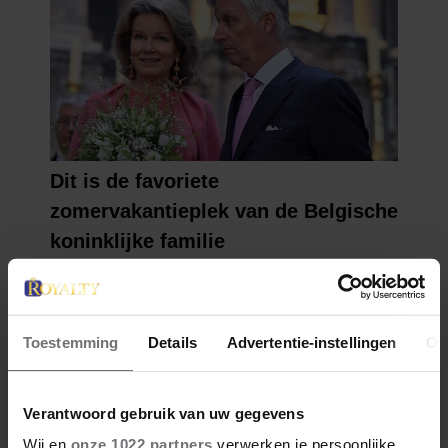
Toestemming
Details
Advertentie-instellingen
Ov
Verantwoord gebruik van uw gegevens
Wij en
onze 1022 partners
verwerken je persoonlijke