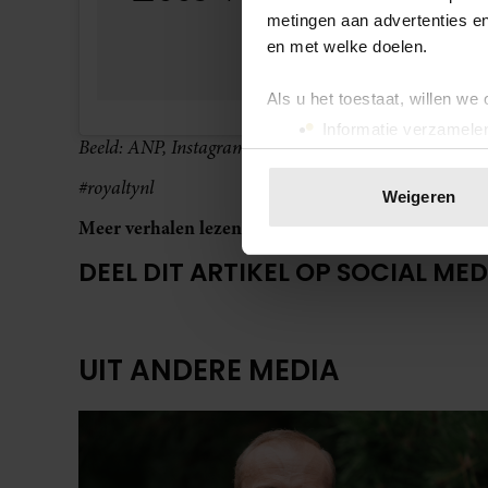
metingen aan advertenties en
en met welke doelen.
Als u het toestaat, willen we
Informatie verzamelen
Beeld: ANP, Instagram @florisvanoranje
Uw apparaat identific
#royaltynl
Lees meer over hoe uw perso
Weigeren
toestemming op elk moment wi
Meer verhalen lezen? Neem nu een
digitaal abonn
We gebruiken cookies om cont
DEEL DIT ARTIKEL OP SOCIAL MED
websiteverkeer te analyseren
media, adverteren en analys
verstrekt of die ze hebben v
UIT ANDERE MEDIA
onze website blijft gebruiken.