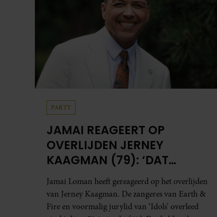
PARTY
JAMAI REAGEERT OP
OVERLIJDEN JERNEY
KAAGMAN (79): ‘DAT
VERTROUWEN ZAL IK NOOIT
Jamai Loman heeft gereageerd op het overlijden
VERGETEN’
van Jerney Kaagman. De zangeres van Earth &
Fire en voormalig jurylid van ‘Idols’ overleed