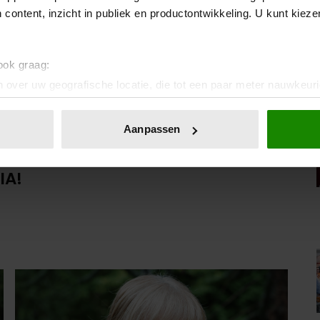
 content, inzicht in publiek en productontwikkeling. U kunt kiez
 ook graag:
 over uw geografische locatie, die tot een paar meter nauwkeuri
eren door het actief te scannen op specifieke eigenschappen (fing
onlijke gegevens worden verwerkt en stel uw voorkeuren in he
Aanpassen
jzigen of intrekken in de Cookieverklaring.
op Royalty.
ement
ent en advertenties te personaliseren, om functies voor social
IA!
. Ook delen we informatie over uw gebruik van onze site met on
e. Deze partners kunnen deze gegevens combineren met andere i
erzameld op basis van uw gebruik van hun services. U gaat akk