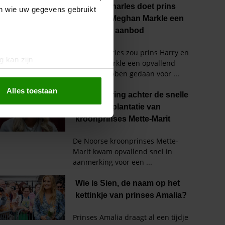
en wie uw gegevens gebruikt
g kan zijn
erprinting)
t
detailgedeelte
in. U kunt uw
Alles toestaan
 media te bieden en om ons
ze partners voor social
nformatie die u aan ze heeft
oord met onze cookies als u