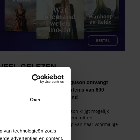
Over
p van technologieën zoals
erde advertenties en content,