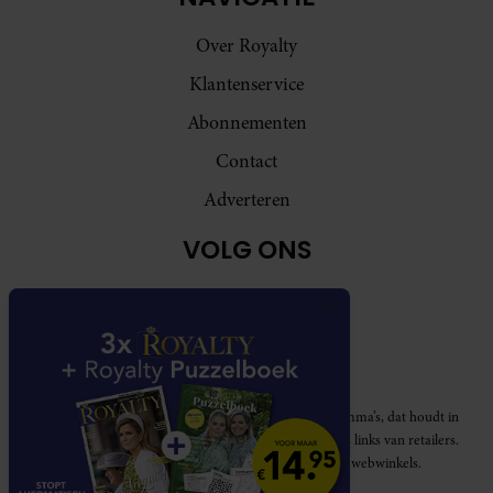
Over Royalty
Klantenservice
Abonnementen
Contact
Adverteren
VOLG ONS
Royalty participeert in diverse affiliate marketing programma’s, dat houdt in
dat Royalty commissies ontvangt voor aankopen middels links van retailers.
Deze website wordt niet gesponsord door de genoemde webwinkels.