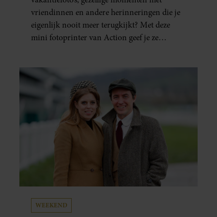
vriendinnen en andere herinneringen die je
eigenlijk nooit meer terugkijkt? Met deze
mini fotoprinter van Action geef je ze
eindelijk een plekje buiten je camerarol. En
het leuke: binnen één minuut heb je jouw foto
al in handen.
WEEKEND