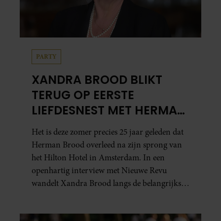
PARTY
XANDRA BROOD BLIKT
TERUG OP EERSTE
LIEFDESNEST MET HERMAN
BROOD: “HIER IS LOLA
Het is deze zomer precies 25 jaar geleden dat
GEBOREN”
Herman Brood overleed na zijn sprong van
het Hilton Hotel in Amsterdam. In een
openhartig interview met Nieuwe Revu
wandelt Xandra Brood langs de belangrijkste
plekken uit hun gezamenlijke verleden.
Vooral de woning aan de Lange