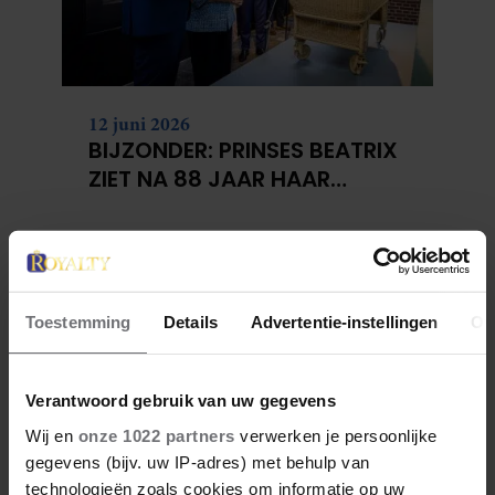
12 juni 2026
BIJZONDER: PRINSES BEATRIX
ZIET NA 88 JAAR HAAR
VERDWENEN WIEG TERUG
Toestemming
Details
Advertentie-instellingen
Ov
Verantwoord gebruik van uw gegevens
Wij en
onze 1022 partners
verwerken je persoonlijke
gegevens (bijv. uw IP-adres) met behulp van
technologieën zoals cookies om informatie op uw