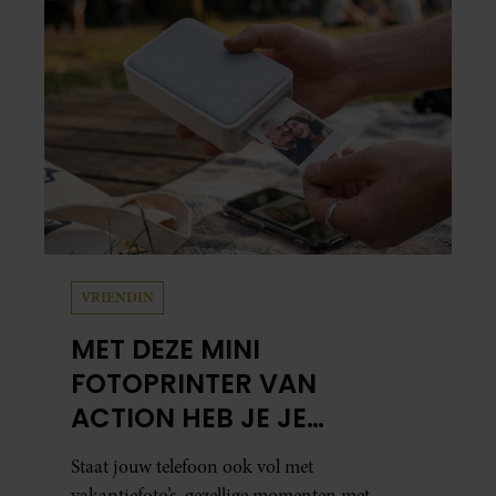
Leidsedwarsstraat roept een stortvloed aan
herinneringen op. Daar begon hun leven
samen en werd dochter Lola geboren.
VRIENDIN
MET DEZE MINI
FOTOPRINTER VAN
ACTION HEB JE JE
FAVORIETE FOTO’S BINNEN
Staat jouw telefoon ook vol met
ÉÉN MINUUT IN HANDEN
vakantiefoto’s, gezellige momenten met