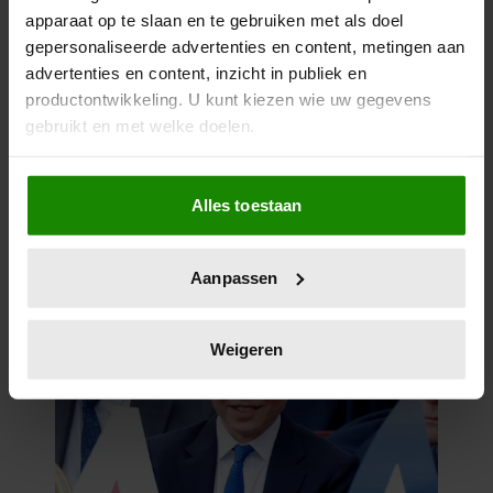
apparaat op te slaan en te gebruiken met als doel
gepersonaliseerde advertenties en content, metingen aan
advertenties en content, inzicht in publiek en
productontwikkeling. U kunt kiezen wie uw gegevens
gebruikt en met welke doelen.
Als u het toestaat, willen we ook graag:
Alles toestaan
Informatie verzamelen over uw geografische
locatie, die tot een paar meter nauwkeurig kan zijn
Uw apparaat identificeren door het actief te
Aanpassen
scannen op specifieke eigenschappen (fingerprinting)
Lees meer over hoe uw persoonlijke gegevens worden
verwerkt en stel uw voorkeuren in het
detailgedeelte
in.
Weigeren
U kunt uw toestemming op elk moment wijzigen of
intrekken in de Cookieverklaring.
We gebruiken cookies om content en advertenties te
personaliseren, om functies voor social media te bieden